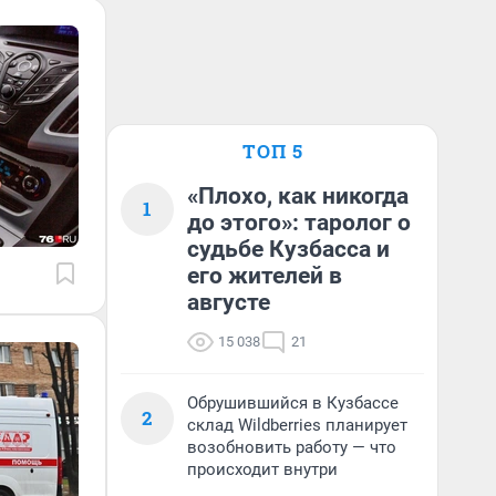
ТОП 5
«Плохо, как никогда
1
до этого»: таролог о
судьбе Кузбасса и
его жителей в
августе
15 038
21
Обрушившийся в Кузбассе
2
склад Wildberries планирует
возобновить работу — что
происходит внутри