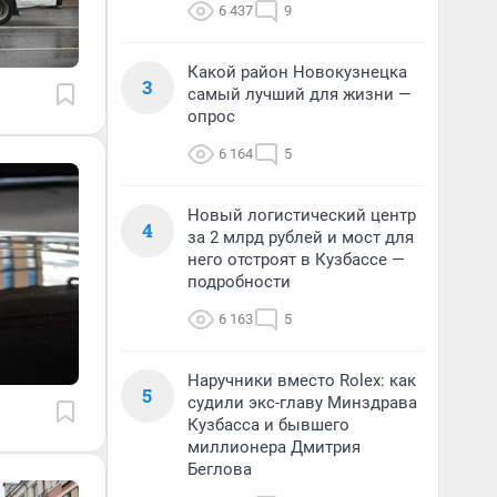
6 437
9
Какой район Новокузнецка
3
самый лучший для жизни —
опрос
6 164
5
Новый логистический центр
4
за 2 млрд рублей и мост для
него отстроят в Кузбассе —
подробности
6 163
5
Наручники вместо Rolex: как
5
судили экс-главу Минздрава
Кузбасса и бывшего
миллионера Дмитрия
Беглова