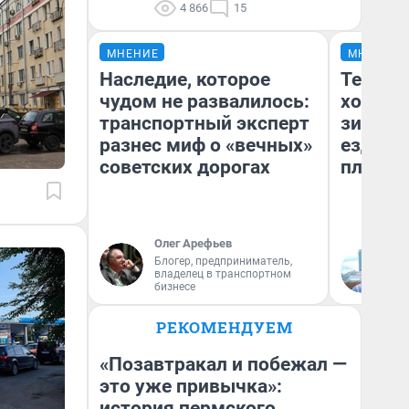
4 866
15
МНЕНИЕ
МНЕНИЕ
Наследие, которое
Тепло 
чудом не развалилось:
холодн
транспортный эксперт
зимой.
разнес миф о «вечных»
ездит н
советских дорогах
плюсы 
Олег Арефьев
Блогер, предприниматель,
Д
владелец в транспортном
бизнесе
РЕКОМЕНДУЕМ
«Позавтракал и побежал —
это уже привычка»:
история пермского