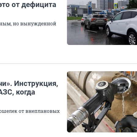
это от дефицита
чным, но вынужденной
и». Инструкция,
АЗС, когда
кошелек от внеплановых