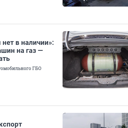
 нет в наличии»:
шин на газ —
ать
томобильного ГБО
экспорт