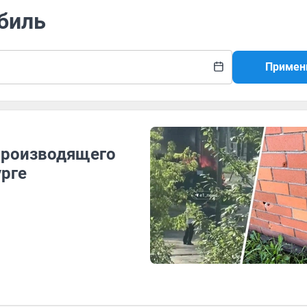
биль
Примен
производящего
урге