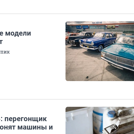
те модели
т
упик
»: перегонщик
 гонят машины и