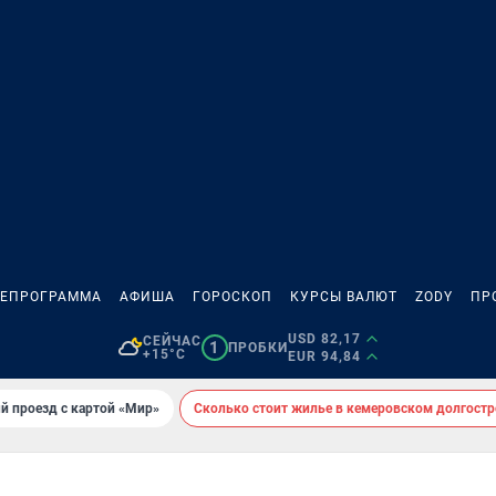
ЛЕПРОГРАММА
АФИША
ГОРОСКОП
КУРСЫ ВАЛЮТ
ZODY
ПР
USD 82,17
СЕЙЧАС
1
ПРОБКИ
+15°C
EUR 94,84
й проезд с картой «Мир»
Сколько стоит жилье в кемеровском долгостр