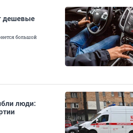
т дешевые
рнется большой
ибли люди:
ртии