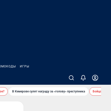
ОМОКОДЫ
ИГРЫ
ое?
В Кемерове сулят награду за «голову» преступника
Бойцовский 