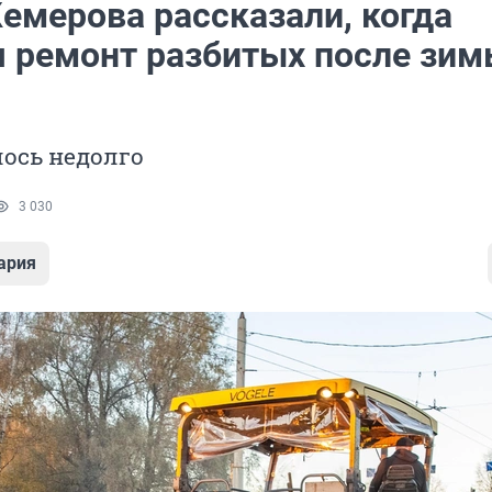
емерова рассказали, когда
я ремонт разбитых после зи
ось недолго
3 030
ария