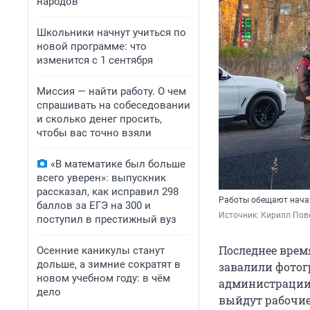
народов
Школьники начнут учиться по
новой программе: что
изменится с 1 сентября
Миссия — найти работу. О чем
спрашивать на собеседовании
и сколько денег просить,
чтобы вас точно взяли
«В математике был больше
всего уверен»: выпускник
рассказал, как исправил 298
Работы обещают нача
баллов за ЕГЭ на 300 и
Источник: 
Кирилл Пове
поступил в престижный вуз
Последнее врем
Осенние каникулы станут
дольше, а зимние сократят в
завалили фотог
новом учебном году: в чём
администрации К
дело
выйдут рабочие