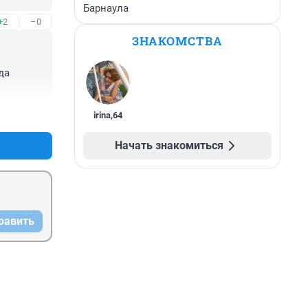
Барнаула
+2
–0
ЗНАКОМСТВА
а 
+2
–1
irina
,
64
Начать знакомиться
равить