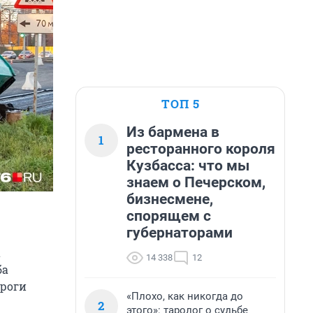
ТОП 5
Из бармена в
1
ресторанного короля
Кузбасса: что мы
знаем о Печерском,
бизнесмене,
спорящем с
губернаторами
а
14 338
12
ба
ороги
«Плохо, как никогда до
2
этого»: таролог о судьбе