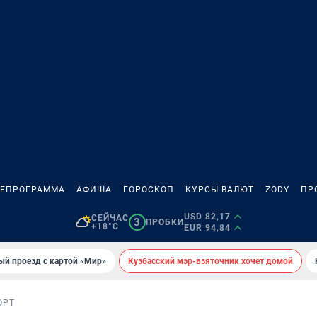
ЛЕПРОГРАММА
АФИША
ГОРОСКОП
КУРСЫ ВАЛЮТ
ZODY
ПР
USD 82,17
СЕЙЧАС
3
ПРОБКИ
+18°C
EUR 94,84
ый проезд с картой «Мир»
Кузбасский мэр-взяточник хочет домой
ОРТ