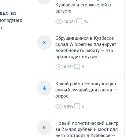
Кузбасса и его жителей в
августе
но, из-
 погодных
12 347
16
 с
Обрушившийся в Кузбассе
3
склад Wildberries планирует
возобновить работу — что
происходит внутри
6 239
9
Какой район Новокузнецка
4
самый лучший для жизни —
опрос
6 098
5
Новый логистический центр
5
за 2 млрд рублей и мост для
него отстроят в Кузбассе —