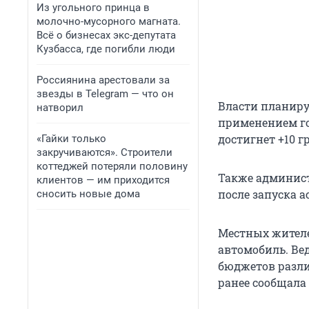
Из угольного принца в
молочно-мусорного магната.
Всё о бизнесах экс-депутата
Кузбасса, где погибли люди
Россиянина арестовали за
звезды в Telegram — что он
Власти планиру
натворил
применением го
достигнет +10 г
«Гайки только
закручиваются». Строители
коттеджей потеряли половину
Также админист
клиентов — им приходится
после запуска 
сносить новые дома
Местных жителе
автомобиль. Вед
бюджетов разл
ранее сообщала