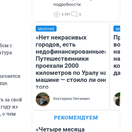
подробности
6 091
5
МНЕНИЕ
МНЕНИ
«Нет некрасивых
Прода
городов, есть
возьм
бом с
недофинансированные».
нам г
атура
Путешественники
налог
проехали 2000
косне
километров по Уралу на
даже 
начнется
машине — стоило ли оно
яце.
того
Екатерина Литкевич
ь за свой
 году из
, о чем
РЕКОМЕНДУЕМ
«Четыре месяца