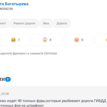
та Богатырева
 NGS42.RU
монт
Ремонт дороги
Яма
Дорога
1
0
0
ыделите фрагмент и нажмите Ctrl+Enter
ИИ
2
, 20:38
ово ездят 40 тоннын фуры,которые разбивают дороги.ГИБДД 
отонных фур не штрафуют.