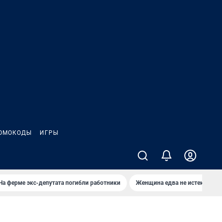
ОМОКОДЫ
ИГРЫ
На ферме экс-депутата погибли работники
Женщина едва не истекла кро