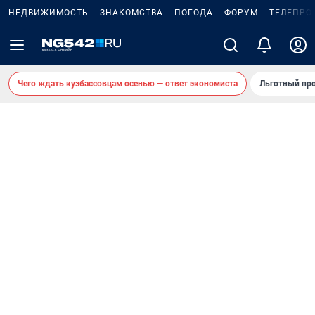
НЕДВИЖИМОСТЬ
ЗНАКОМСТВА
ПОГОДА
ФОРУМ
ТЕЛЕПРО
Чего ждать кузбассовцам осенью — ответ экономиста
Льготный про