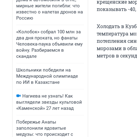
крещенские мор
мирные жители погибли: что
показывать -40
известно о налетах дронов на
Россию
Холодать в Кузб
«Колобок» собрал 100 млн за
температура мож
два дня проката, но фанаты
потепления сино
Человека-паука объявили ему
морозами в обла
войну. Разбираемся в
метров в секунд
скандале
Школьники победили на
Международной олимпиаде
по ИИ в Казахстане
Нагиева не узнать! Как
выглядели звезды культовой
«Каменской» 27 лет назад
Побережье Анапы
заполонили ядовитые
медузы: что происходит с