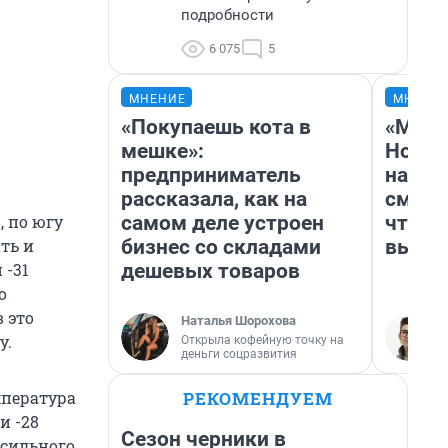
подробности
6 075
5
МНЕНИЕ
МНЕНИ
«Покупаешь кота в
«Мы в
мешке»:
Нолан
предприниматель
настр
рассказала, как на
смотр
самом деле устроен
чтобы
, по югу
бизнес со складами
выгля
ть и
дешевых товаров
 -31
о
в это
Наталья Шорохова
у.
Открыла кофейную точку на
деньги соцразвития
РЕКОМЕНДУЕМ
мпература
и -28
Сезон черники в
 сильного