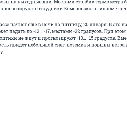
озы на выходные дни. Местами столбик термометра б
, прогнозируют сотрудники Кемеровского гидрометцен
ассе начнет еще в ночь на пятницу, 20 января. В это в
ет падать до -12… -17, местами -22 градусов. При этом
птики не ждут и прогнозируют -10… -15 градусов. Вмес
сть придет небольшой снег, поземка и порывы ветра д
у.