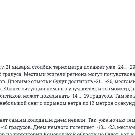
у, 21 января, столбик термометра покажет уже -24… -29
22 градуса. Местами жители региона могут почувствова
сов. Дневные отметки будут достигать -21… -26, местами
а. Южнее ситуация немного улучшится, и термометр, п
птиков, может показывать -14... -19 градусов. Там же 
ебольшой снег с порывом ветра до 12 метров с секунд
анет самым холодным днем недели. Так, уже ночью те
 -40 градусов. Днем немного потеплеет: -18… -23, местам
ов на территории Кемеровской области не будет, как и