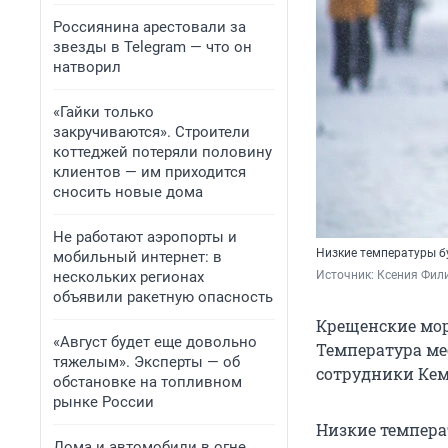
Россиянина арестовали за
звезды в Telegram — что он
натворил
«Гайки только
закручиваются». Строители
коттеджей потеряли половину
клиентов — им приходится
сносить новые дома
Не работают аэропорты и
Низкие температуры б
мобильный интернет: в
нескольких регионах
Источник: 
Ксения Фили
объявили ракетную опасность
Крещенские мор
«Август будет еще довольно
Температура мес
тяжелым». Эксперты — об
сотрудники Кем
обстановке на топливном
рынке России
Низкие температ
Дома и автомобили в огне,