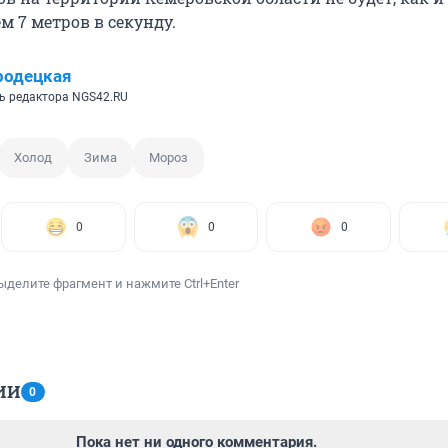
м 7 метров в секунду.
родецкая
ь редактора NGS42.RU
Холод
Зима
Мороз
0
0
0
ыделите фрагмент и нажмите Ctrl+Enter
ИИ
0
Пока нет ни одного комментария.