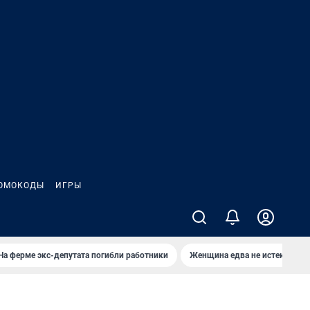
ОМОКОДЫ
ИГРЫ
На ферме экс-депутата погибли работники
Женщина едва не истекла кро