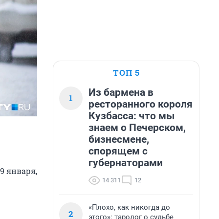
ТОП 5
Из бармена в
1
ресторанного короля
Кузбасса: что мы
знаем о Печерском,
бизнесмене,
спорящем с
губернаторами
9 января,
14 311
12
«Плохо, как никогда до
2
этого»: таролог о судьбе