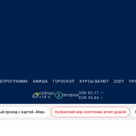
ЛЕПРОГРАММА
АФИША
ГОРОСКОП
КУРСЫ ВАЛЮТ
ZODY
ПР
USD 82,17
СЕЙЧАС
2
ПРОБКИ
+14°C
EUR 94,84
ый проезд с картой «Мир»
Кузбасский мэр-взяточник хочет домой