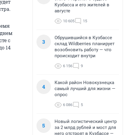
удет
Кузбасса и его жителей в
тра.
августе
10 605
15
ремя
 днем
Обрушившийся в Кузбассе
те с
3
склад Wildberries планирует
о 14
возобновить работу — что
происходит внутри
6 156
9
Какой район Новокузнецка
4
самый лучший для жизни —
опрос
6 086
5
Новый логистический центр
5
за 2 млрд рублей и мост для
него отстроят в Кузбассе —