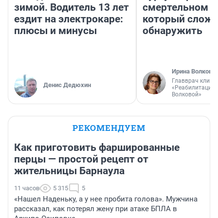
зимой. Водитель 13 лет
смертельном д
ездит на электрокаре:
который слож
плюсы и минусы
обнаружить
Ирина Волкова
Главврач клини
Денис Дедюхин
«Реабилитация 
Волковой»
РЕКОМЕНДУЕМ
Как приготовить фаршированные
перцы — простой рецепт от
жительницы Барнаула
11 часов
5 315
5
«Нашел Наденьку, а у нее пробита голова». Мужчина
рассказал, как потерял жену при атаке БПЛА в