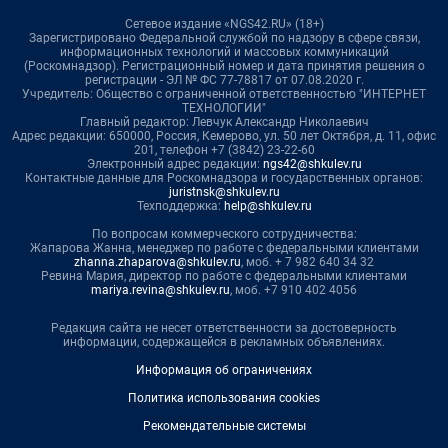
Сетевое издание «NGS42.RU» (18+)
Зарегистрировано Федеральной службой по надзору в сфере связи,
информационных технологий и массовых коммуникаций
(Роскомнадзор). Регистрационный номер и дата принятия решения о
регистрации - ЭЛ № ФС 77-78817 от 07.08.2020 г.
Учредитель: Общество с ограниченной ответственностью "ИНТЕРНЕТ
ТЕХНОЛОГИИ"
Главный редактор: Левчук Александр Николаевич
Адрес редакции: 650000, Россия, Кемерово, ул. 50 лет Октября, д. 11, офис
201, телефон +7 (3842) 23-22-60
Электронный адрес редакции:
ngs42@shkulev.ru
Контактные данные для Роскомнадзора и государственных органов:
juristnsk@shkulev.ru
Техподдержка:
help@shkulev.ru
По вопросам коммерческого сотрудничества:
Жапарова Жанна, менеджер по работе с федеральными клиентами
zhanna.zhaparova@shkulev.ru
, моб. + 7 982 640 34 32
Ревина Мария, директор по работе с федеральными клиентами
mariya.revina@shkulev.ru
, моб. +7 910 402 4056
Редакция сайта не несет ответственности за достоверность
информации, содержащейся в рекламных объявлениях.
Информация об ограничениях
Политика использования cookies
Рекомендательные системы