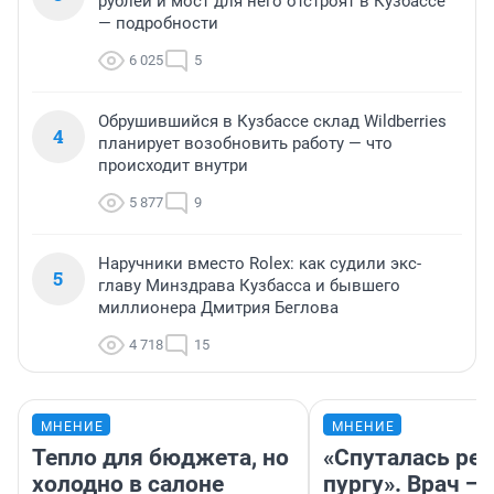
рублей и мост для него отстроят в Кузбассе
— подробности
6 025
5
Обрушившийся в Кузбассе склад Wildberries
4
планирует возобновить работу — что
происходит внутри
5 877
9
Наручники вместо Rolex: как судили экс-
5
главу Минздрава Кузбасса и бывшего
миллионера Дмитрия Беглова
4 718
15
МНЕНИЕ
МНЕНИЕ
Тепло для бюджета, но
«Спуталась реч
холодно в салоне
пургу». Врач — 