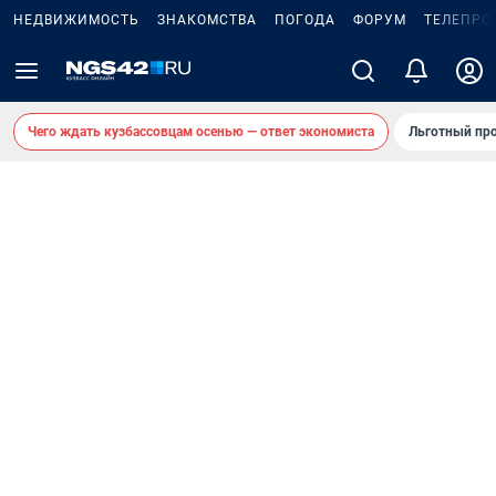
НЕДВИЖИМОСТЬ
ЗНАКОМСТВА
ПОГОДА
ФОРУМ
ТЕЛЕПРО
Чего ждать кузбассовцам осенью — ответ экономиста
Льготный про