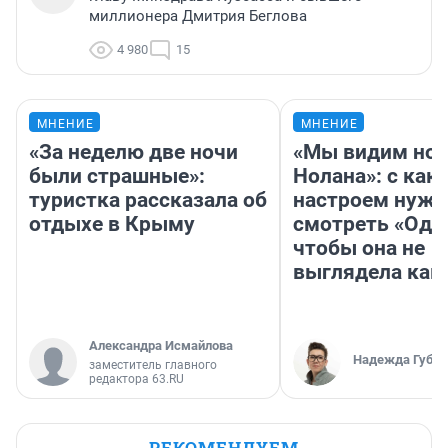
миллионера Дмитрия Беглова
4 980
15
МНЕНИЕ
МНЕНИЕ
«За неделю две ночи
«Мы видим нов
были страшные»:
Нолана»: с как
туристка рассказала об
настроем нужн
отдыхе в Крыму
смотреть «Оди
чтобы она не
выглядела как
Александра Исмайлова
Надежда Губар
заместитель главного
редактора 63.RU
РЕКОМЕНДУЕМ