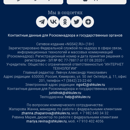
Мы в соцсетях
Контактные данные для Роскомнадзора и государственных органов
Сетевое издание «NGS42.RU» (18+)
Зарегистрировано Федеральной службой по надзору в сфере связи,
информационных технологий и массовых коммуникаций
(Роскомнадзор). Регистрационный номер и дата принятия решения о
регистрации - ЭЛ № ФС 77-78817 от 07.08.2020 г.
Учредитель: Общество с ограниченной ответственностью "ИНТЕРНЕТ
ТЕХНОЛОГИИ"
Главный редактор: Левчук Александр Николаевич
Адрес редакции: 650000, Россия, Кемерово, ул. 50 лет Октября, д. 11, офис
201, телефон +7 (3842) 23-22-60
Электронный адрес редакции:
ngs42@shkulev.ru
Контактные данные для Роскомнадзора и государственных органов:
juristnsk@shkulev.ru
Техподдержка:
help@shkulev.ru
По вопросам коммерческого сотрудничества:
Жапарова Жанна, менеджер по работе с федеральными клиентами
zhanna.zhaparova@shkulev.ru
, моб. + 7 982 640 34 32
Ревина Мария, директор по работе с федеральными клиентами
mariya.revina@shkulev.ru
, моб. +7 910 402 4056