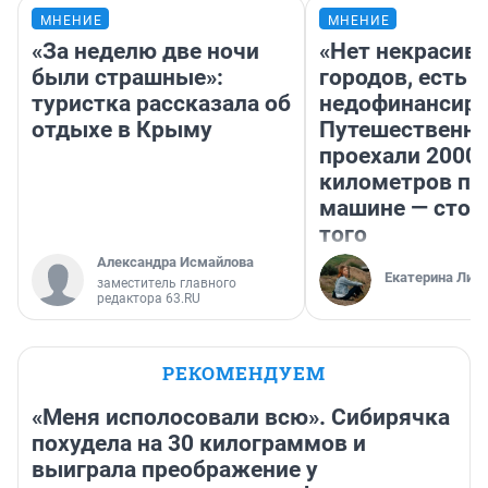
МНЕНИЕ
МНЕНИЕ
«За неделю две ночи
«Нет некрасив
были страшные»:
городов, есть
туристка рассказала об
недофинансиро
отдыхе в Крыму
Путешественн
проехали 2000
километров по 
машине — стои
того
Александра Исмайлова
Екатерина Лит
заместитель главного
редактора 63.RU
РЕКОМЕНДУЕМ
«Меня исполосовали всю». Сибирячка
похудела на 30 килограммов и
выиграла преображение у