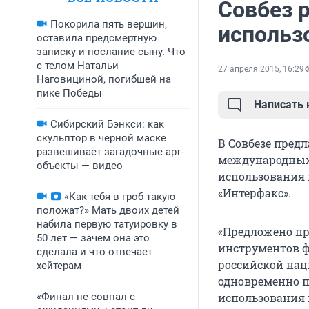
Совбез 
Покорила пять вершин,
использ
оставила предсмертную
записку и послание сыну. Что
с телом Натальи
27 апреля 2015, 16:29
Наговициной, погибшей на
пике Победы
Написать
Сибирский Бэнкси: как
скульптор в черной маске
В Совбезе пред
развешивает загадочные арт-
международных
объекты — видео
использования 
«Интерфакс».
«Как тебя в гроб такую
положат?» Мать двоих детей
набила первую татуировку в
«Предложено пр
50 лет — зачем она это
инструментов ф
сделала и что отвечает
российской нац
хейтерам
одновременно п
«Финал не совпал с
использования 