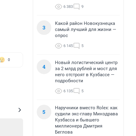
6 383
9
Какой район Новокузнецка
3
самый лучший для жизни —
опрос
6 145
5
0
Новый логистический центр
4
за 2 млрд рублей и мост для
него отстроят в Кузбассе —
подробности
6 135
5
Наручники вместо Rolex: как
5
судили экс-главу Минздрава
Кузбасса и бывшего
миллионера Дмитрия
Беглова