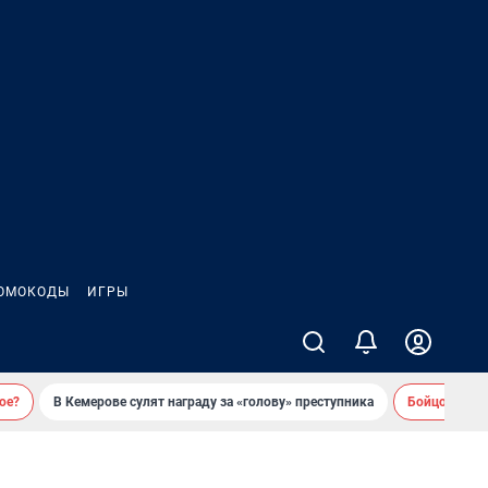
ОМОКОДЫ
ИГРЫ
ое?
В Кемерове сулят награду за «голову» преступника
Бойцовский 