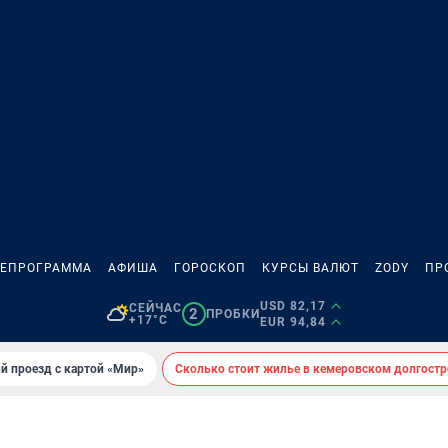
ЛЕПРОГРАММА
АФИША
ГОРОСКОП
КУРСЫ ВАЛЮТ
ZODY
ПР
USD 82,17
СЕЙЧАС
2
ПРОБКИ
+17°C
EUR 94,84
й проезд с картой «Мир»
Сколько стоит жилье в кемеровском долгостр