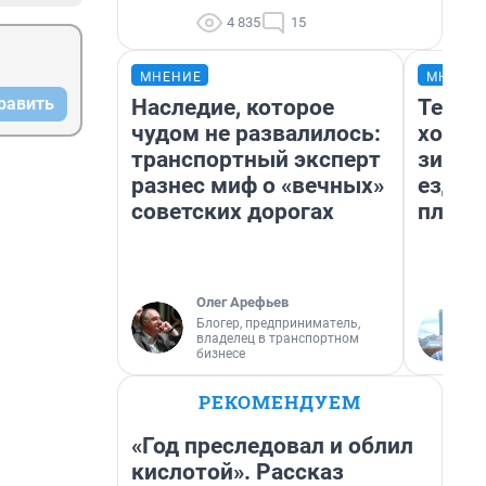
4 835
15
МНЕНИЕ
МНЕНИ
равить
Наследие, которое
Тепло
чудом не развалилось:
холод
транспортный эксперт
зимой
разнес миф о «вечных»
ездит
советских дорогах
плюсы
Олег Арефьев
Блогер, предприниматель,
владелец в транспортном
бизнесе
РЕКОМЕНДУЕМ
«Год преследовал и облил
кислотой». Рассказ