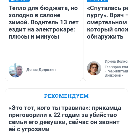
Тепло для бюджета, но
«Спуталась реч
холодно в салоне
пургу». Врач — 
зимой. Водитель 13 лет
смертельном д
ездит на электрокаре:
который слож
плюсы и минусы
обнаружить
Ирина Волкова
Главврач клини
Денис Дедюхин
«Реабилитация 
Волковой»
РЕКОМЕНДУЕМ
«Это тот, кого ты травила»: прикамца
приговорили к 22 годам за убийство
семьи его девушки, сейчас он звонит
ей с угрозами