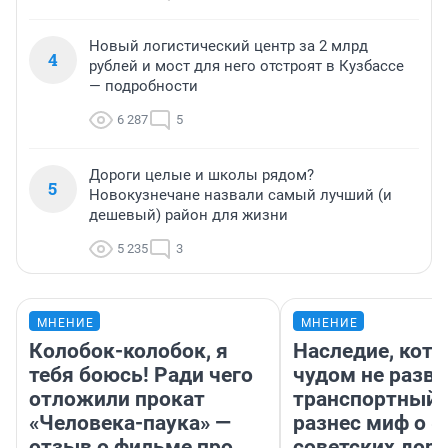
Новый логистический центр за 2 млрд
4
рублей и мост для него отстроят в Кузбассе
— подробности
6 287
5
Дороги целые и школы рядом?
5
Новокузнечане назвали самый лучший (и
дешевый) район для жизни
5 235
3
МНЕНИЕ
МНЕНИЕ
Колобок-колобок, я
Наследие, кото
тебя боюсь! Ради чего
чудом не разва
отложили прокат
транспортный 
«Человека-паука» —
разнес миф о 
отзыв о фильме про
советских доро