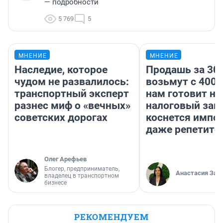
— подробности
5 769
5
МНЕНИЕ
МНЕНИЕ
Наследие, которое
Продашь за 300
чудом не развалилось:
возьмут с 4000
транспортный эксперт
нам готовит н
разнес миф о «вечных»
налоговый зако
советских дорогах
коснется импор
даже репетито
Олег Арефьев
Блогер, предприниматель,
Анастасия Зав
владелец в транспортном
бизнесе
РЕКОМЕНДУЕМ