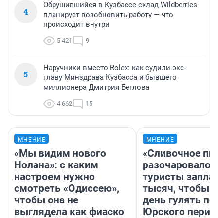
Обрушившийся в Кузбассе склад Wildberries
4
планирует возобновить работу — что
происходит внутри
5 421
9
Наручники вместо Rolex: как судили экс-
5
главу Минздрава Кузбасса и бывшего
миллионера Дмитрия Беглова
4 662
15
МНЕНИЕ
МНЕНИЕ
«Мы видим нового
«Сливочное пи
Нолана»: с каким
разочаровало»
настроем нужно
туристы запла
смотреть «Одиссею»,
тысяч, чтобы 
чтобы она не
день гулять по
выглядела как фиаско
Юрского перио