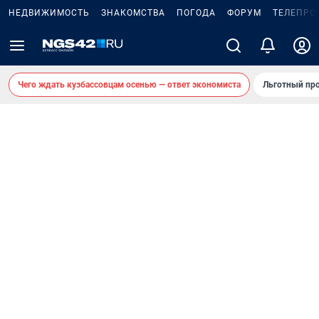
НЕДВИЖИМОСТЬ
ЗНАКОМСТВА
ПОГОДА
ФОРУМ
ТЕЛЕПРО
Чего ждать кузбассовцам осенью — ответ экономиста
Льготный про