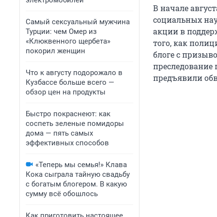
электромобилей
В начале август
социальных нау
Самый сексуальный мужчина
акции в поддер
Турции: чем Омер из
«Клюквенного щербета»
того, как поли
покорил женщин
блоге с призыв
преследование 
Что к августу подорожало в
предъявили обв
Кузбассе больше всего —
обзор цен на продукты
Быстро покраснеют: как
соспеть зеленые помидоры
дома — пять самых
эффективных способов
«Теперь мы семья!» Клава
Кока сыграла тайную свадьбу
с богатым блогером. В какую
сумму всё обошлось
Как приготовить настоящее