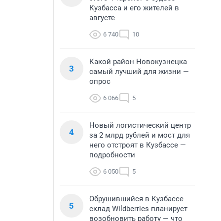
Кузбасса и его жителей в
августе
6 740
10
Какой район Новокузнецка
3
самый лучший для жизни —
опрос
6 066
5
Новый логистический центр
4
за 2 млрд рублей и мост для
него отстроят в Кузбассе —
подробности
6 050
5
Обрушившийся в Кузбассе
5
склад Wildberries планирует
возобновить работу — что