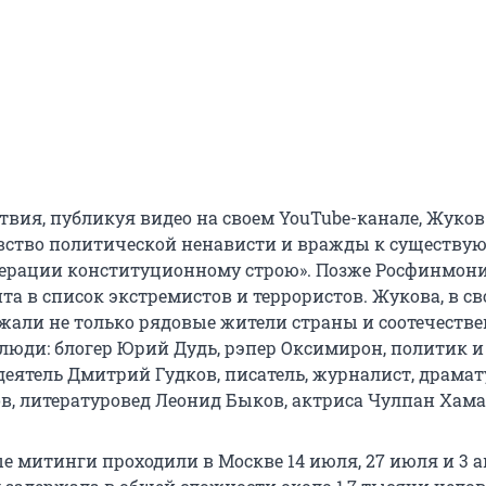
твия, публикуя видео на своем YouTube-канале, Жуков
ство политической ненависти и вражды к существу
ерации конституционному строю». Позже Росфинмон
та в список экстремистов и террористов. Жукова, в с
ржали не только рядовые жители страны и соотечеств
 люди: блогер Юрий Дудь, рэпер Оксимирон, политик и
еятель Дмитрий Гудков, писатель, журналист, драмат
в, литературовед Леонид Быков, актриса Чулпан Хама
е митинги проходили в Москве 14 июля, 27 июля и 3 а