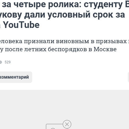
 за четыре ролика: студенту
укову дали условный срок за
а YouTube
еловека признали виновным в призывах 
 после летних беспорядков в Москве
529
 комментарий