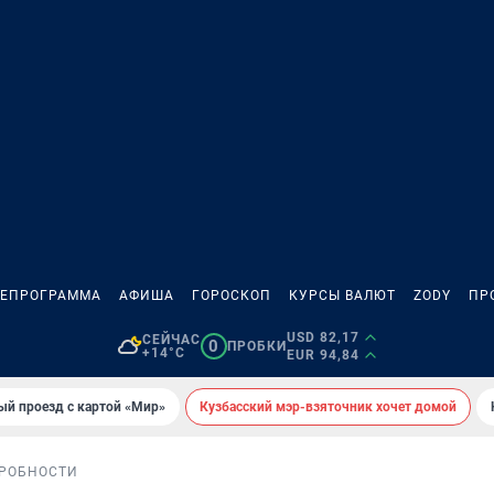
ЛЕПРОГРАММА
АФИША
ГОРОСКОП
КУРСЫ ВАЛЮТ
ZODY
ПР
USD 82,17
СЕЙЧАС
0
ПРОБКИ
+14°C
EUR 94,84
ый проезд с картой «Мир»
Кузбасский мэр-взяточник хочет домой
РОБНОСТИ