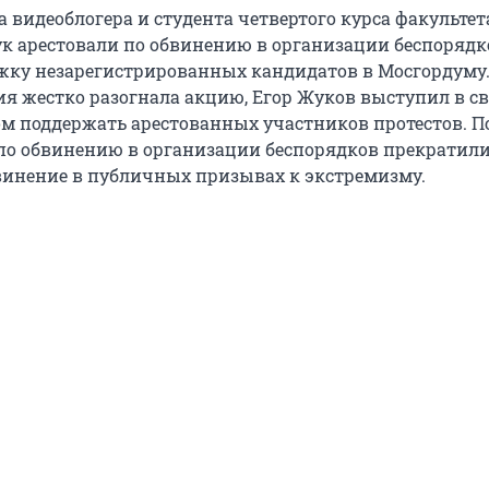
а видеоблогера и студента четвертого курса факультет
к арестовали по обвинению в организации беспорядко
жку незарегистрированных кандидатов в Мосгордуму.
ция жестко разогнала акцию, Егор Жуков выступил в с
ом поддержать арестованных участников протестов. П
по обвинению в организации беспорядков прекратили
инение в публичных призывах к экстремизму.