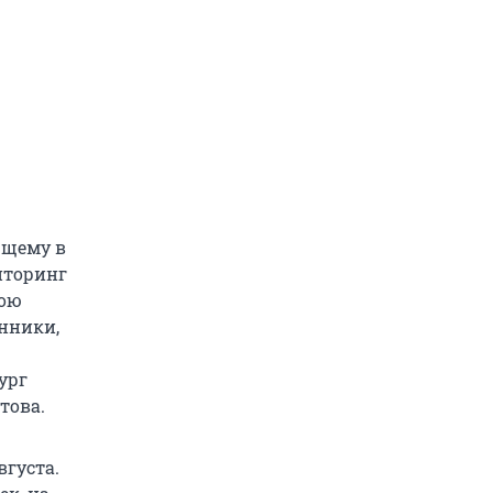
ющему в
иторинг
вою
енники,
ург
това.
вгуста.