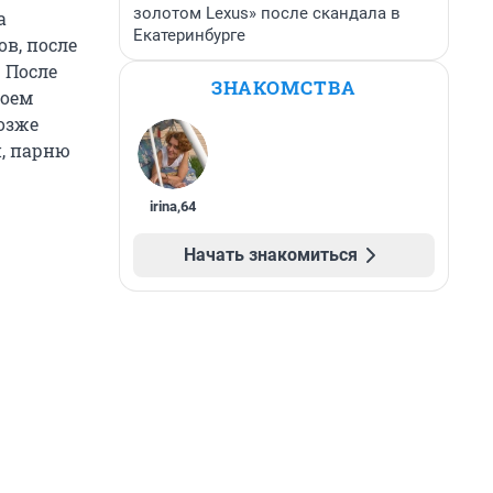
золотом Lexus» после скандала в
а
Екатеринбурге
в, после
 После
ЗНАКОМСТВА
воем
озже
, парню
irina
,
64
Начать знакомиться