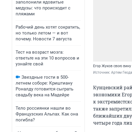
заполонили ядовитые
медузы: что происходит с
пляжами
Рабочий день хотят сократить,
но только летом — и вот
почему. Новости 7 августа
Тест на возраст мозга:
ответьте на эти 10 вопросов и
узнайте свой
Егор Жуков свою вину
Источник: 
Артем Геода
Звездные гости в 500-
летнем соборе: Криштиану
Кунцевский ра
Роналду готовится сыграть
экономики Егор
свадьбу века на Мадейре
к экстремистск
Тело россиянки нашли во
также запретил
Французских Альпах. Как она
ближайших двух
погибла?
четыре года ли