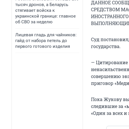
ДАННОЕ СООБЩ
тысяч дронов, а Беларусь
СРЕДСТВОМ М
стягивает войска к
ИНОСТРАННОГО
украинской границе: главное
об СВО за неделю
ВЫПОЛНЯЮЩИМ 
Лицевая гладь для чайников:
Суд постановил
гайд от набора петель до
государства.
первого готового изделия
— Цитирование
ненасильственно
совершению экс
приговор «Меди
Пока Жукову вы
следившие за «м
«Один за всех и