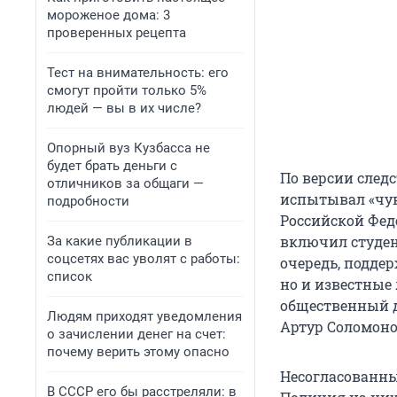
мороженое дома: 3
проверенных рецепта
Тест на внимательность: его
смогут пройти только 5%
людей — вы в их числе?
Опорный вуз Кузбасса не
будет брать деньги с
По версии следс
отличников за общаги —
испытывал «чув
подробности
Российской Фед
включил студен
За какие публикации в
соцсетях вас уволят с работы:
очередь, подде
список
но и известные
общественный д
Людям приходят уведомления
Артур Соломоно
о зачислении денег на счет:
почему верить этому опасно
Несогласованны
В СССР его бы расстреляли: в