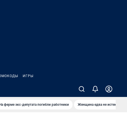
ОМОКОДЫ
ИГРЫ
На ферме экс-депутата погибли работники
Женщина едва не истекла кро