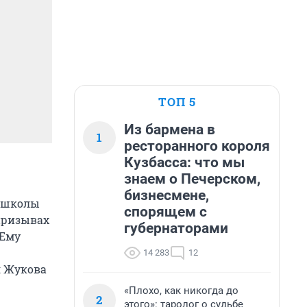
ТОП 5
Из бармена в
1
ресторанного короля
Кузбасса: что мы
знаем о Печерском,
бизнесмене,
й школы
спорящем с
призывах
губернаторами
 Ему
14 283
12
я Жукова
«Плохо, как никогда до
2
этого»: таролог о судьбе