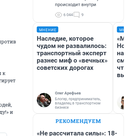
происходит внутри
6 044
9
МНЕНИЕ
МНЕНИ
Наследие, которое
«Мы в
против
чудом не развалилось:
Нолан
транспортный эксперт
настр
разнес миф о «вечных»
смотр
советских дорогах
чтобы
л к
выгля
тирует
Олег Арефьев
Блогер, предприниматель,
владелец в транспортном
юдей,
бизнесе
у!» и
РЕКОМЕНДУЕМ
«Не рассчитала силы»: 18-