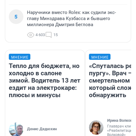
Наручники вместо Rolex: как судили экс-
5
главу Минздрава Кузбасса и бывшего
миллионера Дмитрия Беглова
4 603
15
МНЕНИЕ
МНЕНИЕ
Тепло для бюджета, но
«Спуталась реч
холодно в салоне
пургу». Врач — 
зимой. Водитель 13 лет
смертельном д
ездит на электрокаре:
который слож
плюсы и минусы
обнаружить
Ирина Волкова
Главврач клини
Денис Дедюхин
«Реабилитация 
Волковой»