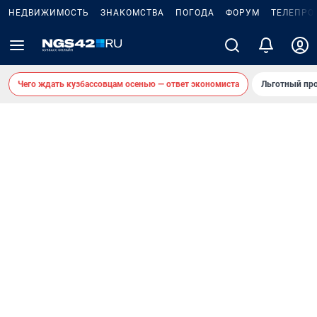
НЕДВИЖИМОСТЬ
ЗНАКОМСТВА
ПОГОДА
ФОРУМ
ТЕЛЕПРО
Чего ждать кузбассовцам осенью — ответ экономиста
Льготный про