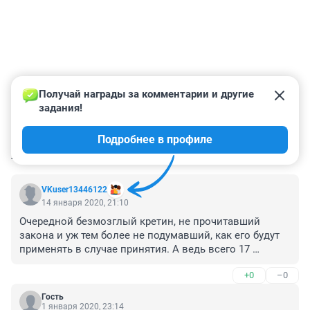
Получай награды за комментарии и другие 
задания!
Подробнее в профиле
КОММЕНТАРИИ
7
VKuser13446122
14 января 2020, 21:10
Очередной безмозглый кретин, не прочитавший 
закона и уж тем более не подумавший, как его будут 
применять в случае принятия. А ведь всего 17 
страниц, читается минут 10 - гораздо быстрее, чем 
+0
–0
написать всю эту чушь о домострое и кровавых 
юшках. 

Гость
Эх, Толя-Толя. 

1 января 2020, 23:14