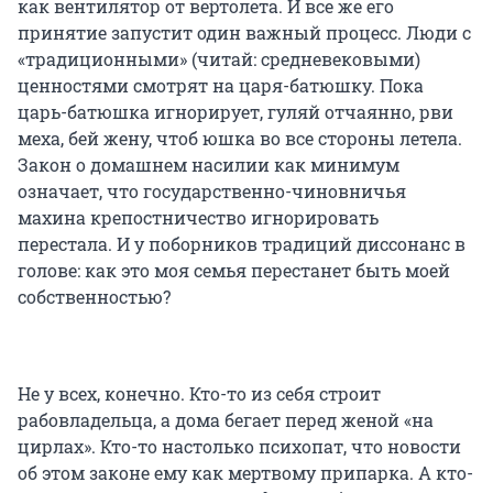
как вентилятор от вертолета. И все же его
принятие запустит один важный процесс. Люди с
«традиционными» (читай: средневековыми)
ценностями смотрят на царя-батюшку. Пока
царь-батюшка игнорирует, гуляй отчаянно, рви
меха, бей жену, чтоб юшка во все стороны летела.
Закон о домашнем насилии как минимум
означает, что государственно-чиновничья
махина крепостничество игнорировать
перестала. И у поборников традиций диссонанс в
голове: как это моя семья перестанет быть моей
собственностью?
Не у всех, конечно. Кто-то из себя строит
рабовладельца, а дома бегает перед женой «на
цирлах». Кто-то настолько психопат, что новости
об этом законе ему как мертвому припарка. А кто-