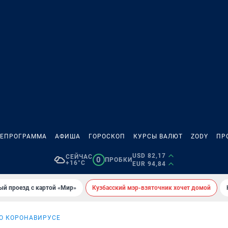
ЛЕПРОГРАММА
АФИША
ГОРОСКОП
КУРСЫ ВАЛЮТ
ZODY
ПР
USD 82,17
СЕЙЧАС
0
ПРОБКИ
+16°C
EUR 94,84
ый проезд с картой «Мир»
Кузбасский мэр-взяточник хочет домой
 О КОРОНАВИРУСЕ