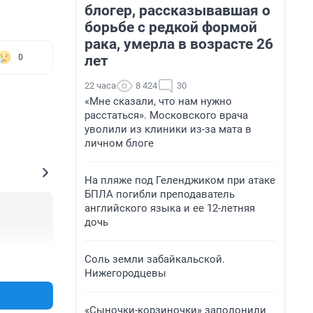
блогер, рассказывавшая о
борьбе с редкой формой
рака, умерла в возрасте 26
лет
0
22 часа
8 424
30
«Мне сказали, что нам нужно
расстаться». Московского врача
уволили из клиники из-за мата в
личном блоге
На пляже под Геленджиком при атаке
БПЛА погибли преподаватель
английского языка и ее 12-летняя
дочь
Соль земли забайкальской.
+0
–0
Нижегородцевы
«Сыночки-корзиночки» заполонили