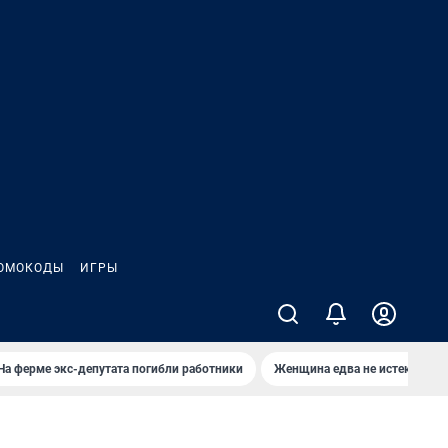
ОМОКОДЫ
ИГРЫ
На ферме экс-депутата погибли работники
Женщина едва не истекла кро