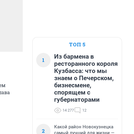
ТОП 5
Из бармена в
1
ресторанного короля
Кузбасса: что мы
знаем о Печерском,
бизнесмене,
ем
спорящем с
лава
губернаторами
14 277
12
Какой район Новокузнецка
2
самый лучший для жизни —