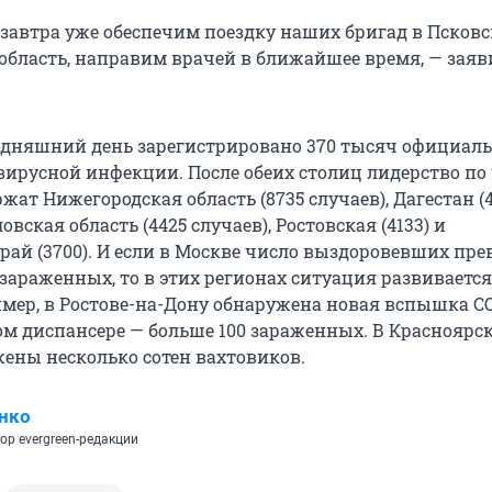
 завтра уже обеспечим поездку наших бригад в Псков
бласть, направим врачей в ближайшее время, — заяв
годняшний день зарегистрировано 370 тысяч официал
вирусной инфекции. После обеих столиц лидерство по
ат Нижегородская область (8735 случаев), Дагестан (
овская область (4425 случаев), Ростовская (4133) и
рай (3700). И если в Москве число выздоровевших пр
зараженных, то в этих регионах ситуация развивается
имер, в Ростове-на-Дону обнаружена новая вспышка CO
м диспансере — больше 100 зараженных. В Красноярс
жены несколько сотен вахтовиков.
нко
ор evergreen-редакции