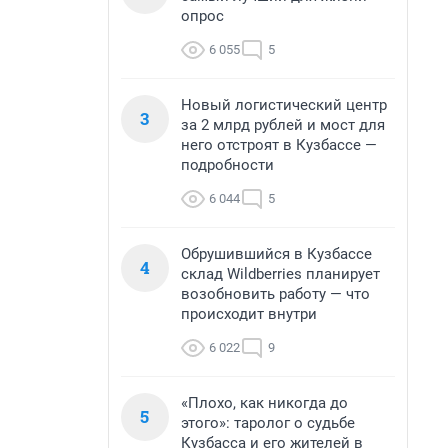
опрос
6 055
5
Новый логистический центр
3
за 2 млрд рублей и мост для
него отстроят в Кузбассе —
подробности
6 044
5
Обрушившийся в Кузбассе
4
склад Wildberries планирует
возобновить работу — что
происходит внутри
6 022
9
«Плохо, как никогда до
5
этого»: таролог о судьбе
Кузбасса и его жителей в