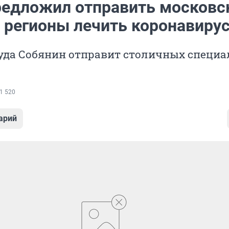
редложил отправить московс
в регионы лечить коронавиру
куда Собянин отправит столичных специа
1 520
арий