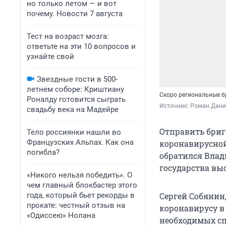
но только летом — и вот
почему. Новости 7 августа
Тест на возраст мозга:
ответьте на эти 10 вопросов и
узнайте свой
Звездные гости в 500-
летнем соборе: Криштиану
Скоро региональные б
Роналду готовится сыграть
Источник: 
Роман Данил
свадьбу века на Мадейре
Отправить бриг
Тело россиянки нашли во
Французских Альпах. Как она
коронавирусной
погибла?
обратился Влад
государства вы
«Никого нельзя победить». О
чем главный блокбастер этого
года, который бьет рекорды в
Сергей Собянин
прокате: честный отзыв на
коронавирусу в 
«Одиссею» Нолана
необходимых сп