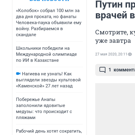
Путин п
«Колобок» собрал 100 млн за
врачей 
два дня проката, но фанаты
Человека-паука объявили ему
войну. Разбираемся в
Смотрите, 
скандале
уже завтра
Школьники победили на
Международной олимпиаде
27 мая 2020, 20:11
по ИИ в Казахстане
1
коммент
Нагиева не узнать! Как
выглядели звезды культовой
«Каменской» 27 лет назад
Побережье Анапы
заполонили ядовитые
медузы: что происходит с
пляжами
Рабочий день хотят сократить,