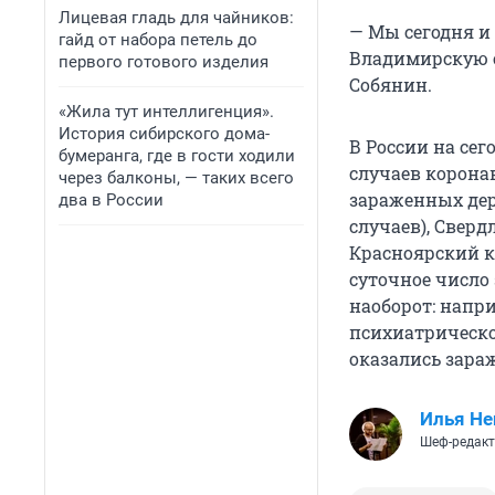
Лицевая гладь для чайников:
— Мы сегодня и
гайд от набора петель до
Владимирскую о
первого готового изделия
Собянин.
«Жила тут интеллигенция».
История сибирского дома-
В России на се
бумеранга, где в гости ходили
случаев корона
через балконы, — таких всего
зараженных держ
два в России
случаев), Свердл
Красноярский к
суточное число 
наоборот: напр
психиатрическо
оказались зара
Илья Не
Шеф-редакт