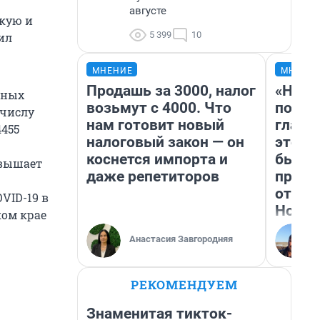
августе
скую и
5 399
10
ил
МНЕНИЕ
МНЕНИ
Продашь за 3000, налог
«Нико
ьных
возьмут с 4000. Что
побед
 числу
нам готовит новый
главн
4455
налоговый закон — он
этого
коснется импорта и
бьет 
евышает
даже репетиторов
прока
отзыв
VID-19 в
Нолан
ком крае
Анастасия Завгородняя
РЕКОМЕНДУЕМ
Знаменитая тикток-