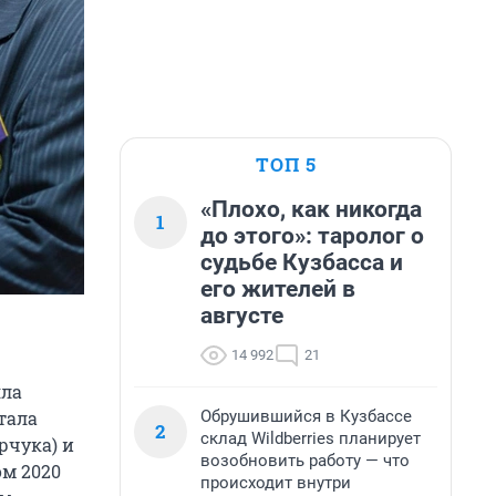
ТОП 5
«Плохо, как никогда
1
до этого»: таролог о
судьбе Кузбасса и
его жителей в
августе
14 992
21
яла
Обрушившийся в Кузбассе
тала
2
склад Wildberries планирует
рчука) и
возобновить работу — что
ом 2020
происходит внутри