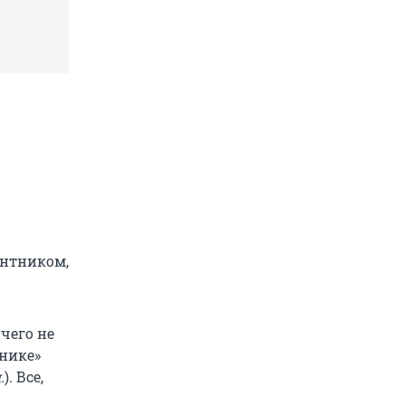
антником,
чего не
ьнике»
.
). Все,