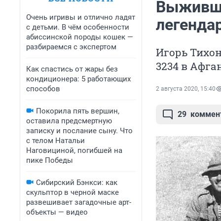
Выживши
Очень игривы и отлично ладят
легенда
с детьми. В чём особенности
абиссинской породы кошек —
разбираемся с экспертом
Игорь Тихон
3234 в Афга
Как спастись от жары без
кондиционера: 5 работающих
способов
2 августа 2020, 15:40
Покорила пять вершин,
29
коммен
оставила предсмертную
записку и послание сыну. Что
с телом Натальи
Наговициной, погибшей на
пике Победы
Сибирский Бэнкси: как
скульптор в черной маске
развешивает загадочные арт-
объекты — видео