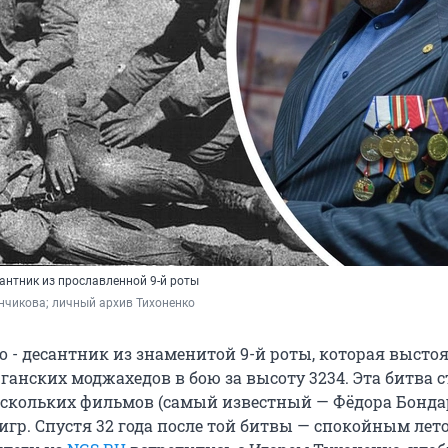
антник из прославленной 9-й роты
нчикова; личный архив Тихоненко
о - десантник из знаменитой 9-й роты, которая высто
ганских моджахедов в бою за высоту 3234. Эта битва с
скольких фильмов (самый известный — Фёдора Бонда
гр. Спустя 32 года после той битвы — спокойным лет