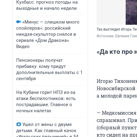
Кузбасс: прогноз погоды на
выходные и начало недели
«Минус — слишком много
спойлеров»: российский
Так выглядел Игорь Ти
ниндзя-скульптор снялся в
Источник: 
Евгения Гл
сериале «Дом Дракона».
Видео
«Да кто про 
Пенсионеры получат
прибавку: кому придут
дополнительные выплаты с 1
сентября
Игорю Тихоненко
Новосибирской 
На Кубани горит НПЗ из-за
а молодой парен
атаки беспилотников: есть
пострадавшие. Главное о
ночных налетах
— Медкомиссия 
спрашивал. Приз
Ушел от жены с двумя
(сборный пункт
детьми. Как главный качок
кто сидел на п
«Уральских пельменей» в 54