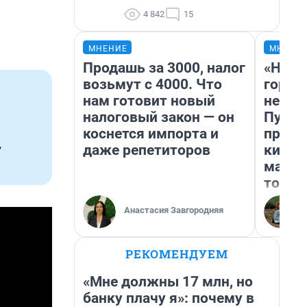
4 842
15
МНЕНИЕ
МНЕНИ
Продашь за 3000, налог
«Нет 
возьмут с 4000. Что
городо
нам готовит новый
недоф
налоговый закон — он
Путеш
коснется импорта и
проех
,
даже репетиторов
килом
машин
того
Анастасия Завгородняя
РЕКОМЕНДУЕМ
«Мне должны 17 млн, но
банку плачу я»: почему в