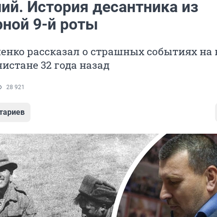
й. История десантника из
рной 9-й роты
енко рассказал о страшных событиях на 
нистане 32 года назад
28 921
тариев