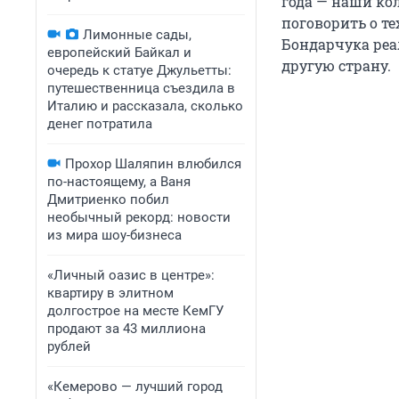
года — наши ко
поговорить о те
Лимонные сады,
Бондарчука реа
европейский Байкал и
другую страну.
очередь к статуе Джульетты:
путешественница съездила в
Италию и рассказала, сколько
денег потратила
Прохор Шаляпин влюбился
по-настоящему, а Ваня
Дмитриенко побил
необычный рекорд: новости
из мира шоу-бизнеса
«Личный оазис в центре»:
квартиру в элитном
долгострое на месте КемГУ
продают за 43 миллиона
рублей
«Кемерово — лучший город