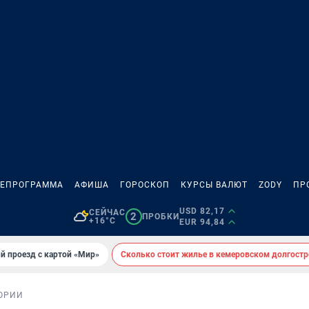
ЛЕПРОГРАММА
АФИША
ГОРОСКОП
КУРСЫ ВАЛЮТ
ZODY
ПР
USD 82,17
СЕЙЧАС
2
ПРОБКИ
+16°C
EUR 94,84
й проезд с картой «Мир»
Сколько стоит жилье в кемеровском долгостр
ОРИИ