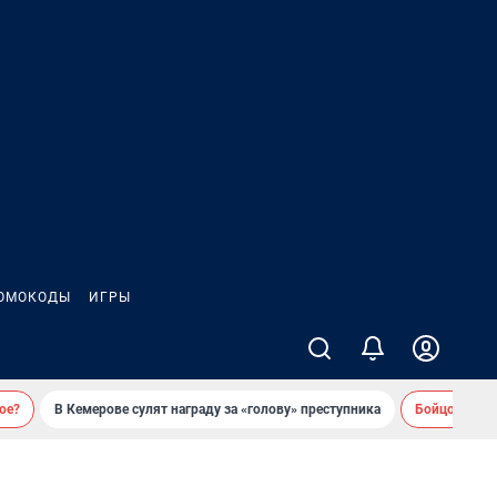
ОМОКОДЫ
ИГРЫ
ое?
В Кемерове сулят награду за «голову» преступника
Бойцовский 