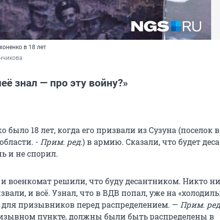
хоненко в 18 лет
инчикова
неё знал — про эту войну?»
 было 18 лет, когда его призвали из Сузуна (поселок в
области. -
Прим. ред.
) в армию. Сказали, что будет дес
ь и не спорил.
и военкомат решили, что буду десантником. Никто ни
вали, и всё. Узнал, что в ВДВ попал, уже на «холодил
 для призывников перед распределением. —
Прим. ред
ризывном пункте, должны были быть распределены в