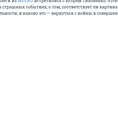
ллеги из
NGS.RU
встретились с Игорем Тихоненко, что
х страшных событиях, о том, соответствует ли картина
льности, и каково это — вернуться с войны в соверше