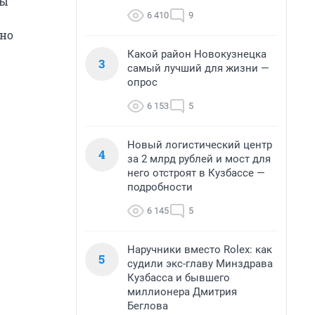
бы
6 410
9
нно
Какой район Новокузнецка
3
самый лучший для жизни —
опрос
6 153
5
Новый логистический центр
4
за 2 млрд рублей и мост для
него отстроят в Кузбассе —
подробности
6 145
5
Наручники вместо Rolex: как
5
судили экс-главу Минздрава
Кузбасса и бывшего
миллионера Дмитрия
Беглова