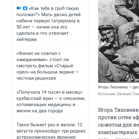
«Как тебя в гроб такую
положат?» Мать двоих детей
набила первую татуировку в
50 лет — зачем она это
сделала и что отвечает
хейтерам
«Финал не совпал с
ожиданиями»: стоит ли
смотреть фильм «Старый
орел» на большом экране —
честная рецензия
Игорь Тихоненко — дес
«Получала 14 тысяч в месяц»:
Источник: 
Евгения Гли
кузбасский врач — о сексизме,
оптимизации медицины и
Игорь Тихоненк
жизни на два города
против сотен аф
сюжетом для не
Такое бывает раз в жизни: 12
августа произойдут три редких
компьютерных и
астрономических явления