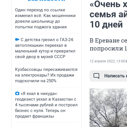
«Очень х
Один переход по ссылке
семья а
изменил всё. Как мошенники
довели школьницу до
10 дней
попытки поджога здания
В Ереване с
С детства грезил о ГАЗ-24:
автоплюшкин переехал в
попросили 1
маленький хутор и превратил
свой двор в музей СССР
12 апреля 2022, 13:00
Кузбассовцы пересаживаются
на электрокары? Их продажи
Написать
подскочили на 250%
«Я ехал в никуда»:
геодезист уехал в Казахстан с
4 тысячами рублей и построил
бизнес с нуля. Теперь он
продает франшизы