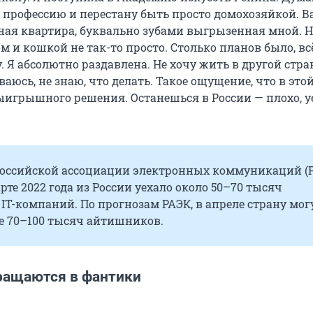
 профессию и перестану быть просто домохозяйкой. В
чная квартира, буквально зубами выгрызенная мной. 
м и кошкой не так-то просто. Столько планов было, в
. Я абсолютно раздавлена. Не хочу жить в другой стран
ваюсь, не знаю, что делать. Такое ощущение, что в это
ыигрышного решения. Останешься в России — плохо, 
оссийской ассоциации электронных коммуникаций (Р
рте 2022 года из России уехало около 50–70 тысяч
IТ-компаний. По прогнозам РАЭК, в апреле страну мог
е 70–100 тысяч айтишников.
ращаются в фантики