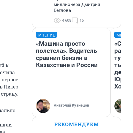
миллионера Дмитрия
Беглова
4 608
15
МНЕНИЕ
МНЕНИ
«Машина просто
«Слив
полетела». Водитель
разоч
сравнил бензин в
турис
Казахстане и России
тысяч
ей к
день 
лючила
Юрско
 первое
Хогва
 в Питер
 страну.
Анатолий Кузнецов
мально
РЕКОМЕНДУЕМ
Нашли
ла,