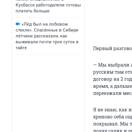
Кузбассе работодатели готовы
платить больше
«Лёд был на лобовом
стекле». Спасённые в Сибири
лётчики рассказали, как
выживали почти трое суток в
тайге
Первый разговор
— Мы выбрали А
русским там от
договор на 2 го
время, а дальше
переезжали меся
Я не знаю, как
хреново себя о
покрывал. Мы т
дочке садик и 