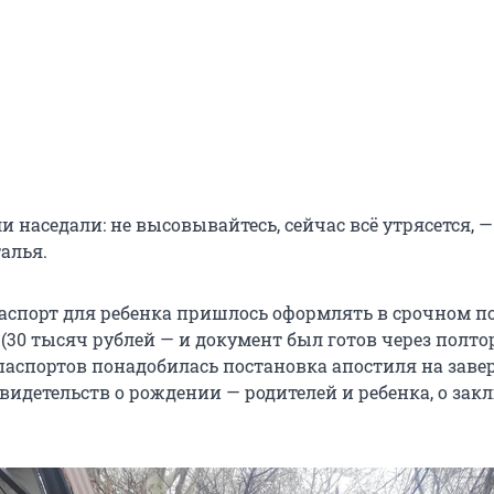
и наседали: не высовывайтесь, сейчас всё утрясется, —
алья.
паспорт для ребенка пришлось оформлять в срочном п
 (30 тысяч рублей — и документ был готов через полт
 паспортов понадобилась постановка апостиля на зав
видетельств о рождении — родителей и ребенка, о за