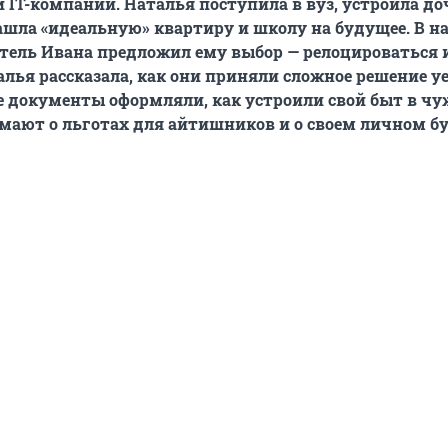
IT-компании. Наталья поступила в вуз, устроила до
ашла «идеальную» квартиру и школу на будущее. В н
тель Ивана предложил ему выбор — релоцироваться 
алья рассказала, как они приняли сложное решение у
 документы оформляли, как устроили свой быт в чу
умают о льготах для айтишников и о своем личном б