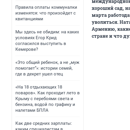
международной 
Правила оплаты коммуналки
хороший сад, н
изменятся: что произойдет с
марта работода
квитанциями
уволиться. Нат
Армению, какие
Мы здесь не обидим: на каких
стране и что д
условиях Егор Крид
согласился выступить в
Кемерове?
«Это общий ребенок, а не „муж
помогает“»: истории семей,
где в декрет ушел отец
«На 18 отдыхающих 18
поваров». Как проходит лето в
Крыму с перебоями света и
бензина, водой по графику и
налетами БПЛА
Как две средних зарплаты:
каким специалистам в