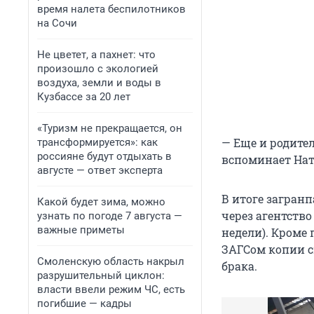
время налета беспилотников
на Сочи
Не цветет, а пахнет: что
произошло с экологией
воздуха, земли и воды в
Кузбассе за 20 лет
«Туризм не прекращается, он
— Еще и родител
трансформируется»: как
россияне будут отдыхать в
вспоминает Нат
августе — ответ эксперта
В итоге загран
Какой будет зима, можно
через агентство
узнать по погоде 7 августа —
важные приметы
недели). Кроме
ЗАГСом копии с
Смоленскую область накрыл
брака.
разрушительный циклон:
власти ввели режим ЧС, есть
погибшие — кадры