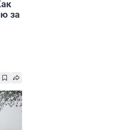
Как
ю за