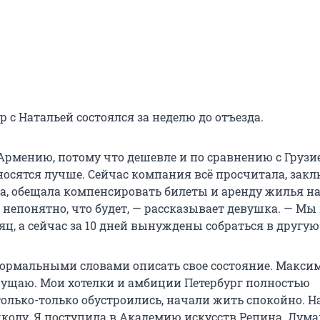
 с Натальей состоялся за неделю до отъезда.
рмению, потому что дешевле и по сравнению с Грузи
носятся лучше. Сейчас компания всё просчитала, зак
да, обещала компенсировать билеты и аренду жилья на
 непонятно, что будет, — рассказывает девушка. — Мы
ц, а сейчас за 10 дней вынуждены собраться в другую
 нормальными словами описать свое состояние. Макси
щущаю. Мои хотелки и амбиции Петербург полностью
олько-только обустроились, начали жить спокойно. 
школу. Я поступила в Академию искусств Репина. Дума