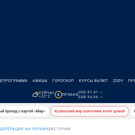
ЛЕПРОГРАММА
АФИША
ГОРОСКОП
КУРСЫ ВАЛЮТ
ZODY
ПР
USD 81,41
СЕЙЧАС
4
ПРОБКИ
+23°C
EUR 94,06
ый проезд с картой «Мир»
Кузбасский мэр-взяточник хочет домой
ЦОПЕРАЦИЯ НА УКРАИНЕ
ИСТОРИИ