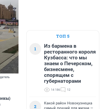
ТОП 5
Из бармена в
1
ресторанного короля
Кузбасса: что мы
знаем о Печерском,
бизнесмене,
спорящем с
одатель
губернаторами
14 186
12
нены)
Какой район Новокузнецка
в
2
самый лучший для жизни —