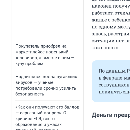
наконец получу
работает, отли
жилье с ребенко
по одному месту
злюсь, расстраи
ситуации нет в
Покупатель приобрел на
тоже плохо.
маркетплейсе новенький
телевизор, а вместе с ним —
кучу проблем
По данным Р
Надвигается волна пугающих
в феврале-ма
вирусов — ученые
сотрудников 
потребовали срочно усилить
покинуть ещ
безопасность
«Как они получают сто баллов
— серьезный вопрос». О
Деньги прев
кризисе ЕГЭ, всего
образования и ужасах