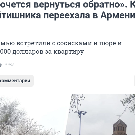
очется вернуться обратно». 
йтишника переехала в Армени
емью встретили с сосисками и пюре и
000 долларов за квартиру
2 298
 комментарий