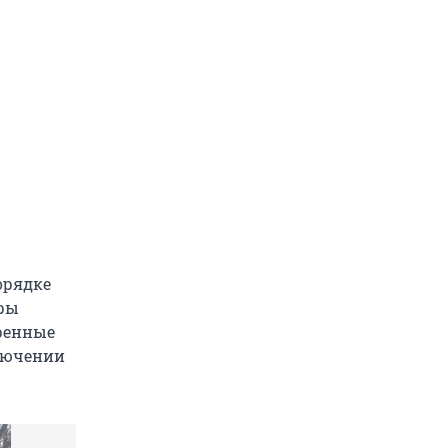
орядке
оры
еренные
ключении