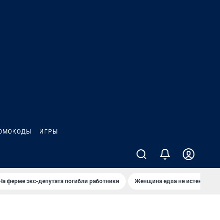
ОМОКОДЫ
ИГРЫ
На ферме экс-депутата погибли работники
Женщина едва не истекла кро