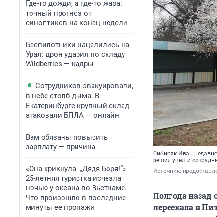
Где-то дожди, а где-то жара:
точный прогноз от
синоптиков на конец недели
Беспилотники нацелились на
Урал: дрон ударил по складу
Wildberries — кадры
Сотрудников эвакуировали,
в небе столб дыма. В
Екатеринбурге крупный склад
атаковали БПЛА — онлайн
Вам обязаны повысить
зарплату — причина
Сибиряк Иван недавно 
решил увезти сотрудн
«Она крикнула: „Дядя Боря!“»
Источник: 
предоставл
25-летняя туристка исчезла
ночью у океана во Вьетнаме.
Полгода назад 
Что произошло в последние
переехала в Пи
минуты ее пропажи