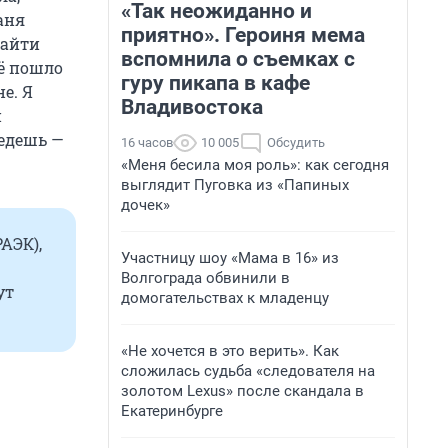
«Так неожиданно и
аня
приятно». Героиня мема
Найти
вспомнила о съемках с
сё пошло
гуру пикапа в кафе
е. Я
Владивостока
й
уедешь —
16 часов
10 005
Обсудить
«Меня бесила моя роль»: как сегодня
выглядит Пуговка из «Папиных
дочек»
АЭК),
Участницу шоу «Мама в 16» из
Волгограда обвинили в
ут
домогательствах к младенцу
«Не хочется в это верить». Как
сложилась судьба «следователя на
золотом Lexus» после скандала в
Екатеринбурге