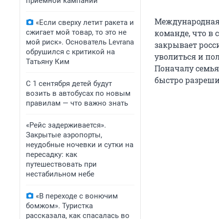
приемной кампании
Международная 
«Если сверху летит ракета и
сжигает мой товар, то это не
команде, что в
мой риск». Основатель Levrana
закрывает росс
обрушился с критикой на
уволиться и по
Татьяну Ким
Поначалу семья 
быстро разреши
С 1 сентября детей будут
возить в автобусах по новым
правилам — что важно знать
«Рейс задерживается».
Закрытые аэропорты,
неудобные ночевки и сутки на
пересадку: как
путешествовать при
нестабильном небе
«В переходе с вонючим
бомжом». Туристка
рассказала, как спасалась во