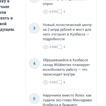
чку в
опрос
ачале
или
5 975
5
ехать в
жой
Новый логистический центр
3
удущем.
за 2 млрд рублей и мост для
него отстроят в Кузбассе —
подробности
5 938
5
Обрушившийся в Кузбассе
4
склад Wildberries планирует
возобновить работу — что
происходит внутри
5 053
8
Наручники вместо Rolex: как
5
судили экс-главу Минздрава
Кузбасса и бывшего