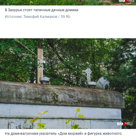
В Закурье стоят типичные дачные домики
Источник: 
Тимофей Калмаков / 59.RU
На доме-вагончике указатель «Дом моржей» и фигурка животного: