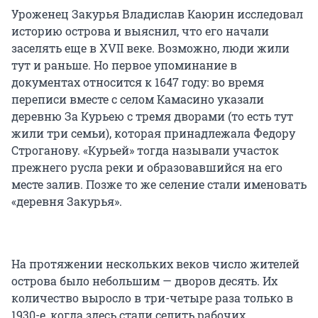
Уроженец Закурья Владислав Каюрин исследовал
историю острова и выяснил, что его начали
заселять еще в XVII веке. Возможно, люди жили
тут и раньше. Но первое упоминание в
документах относится к 1647 году: во время
переписи вместе с селом Камасино указали
деревню За Курьею с тремя дворами (то есть тут
жили три семьи), которая принадлежала Федору
Строганову. «Курьей» тогда называли участок
прежнего русла реки и образовавшийся на его
месте залив. Позже то же селение стали именовать
«деревня Закурья».
На протяжении нескольких веков число жителей
острова было небольшим — дворов десять. Их
количество выросло в три-четыре раза только в
1930-е, когда здесь стали селить рабочих