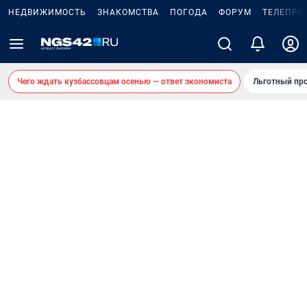
НЕДВИЖИМОСТЬ
ЗНАКОМСТВА
ПОГОДА
ФОРУМ
ТЕЛЕПРО
Чего ждать кузбассовцам осенью — ответ экономиста
Льготный про