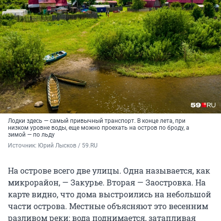
Лодки здесь — самый привычный транспорт. В конце лета, при
низком уровне воды, еще можно проехать на остров по броду, а
зимой — по льду
Источник: 
Юрий Лысков / 59.RU
На острове всего две улицы. Одна называется, как
микрорайон, — Закурье. Вторая — Заостровка. На
карте видно, что дома выстроились на небольшой
части острова. Местные объясняют это весенним
разливом реки: вода поднимается, затапливая