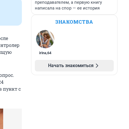
преподавателем, а первую книгу
написала на спор — ее история
ЗНАКОМСТВА
осле
онтролер
оящую
irina
,
64
Начать знакомиться
опрос.
24
в пункт с