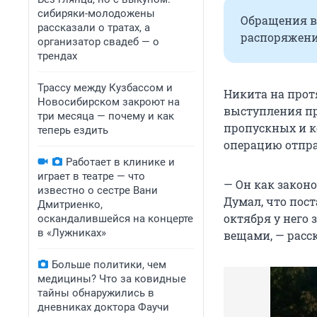
сибиряки-молодожены
Обращения в 
рассказали о тратах, а
распоряжени
организатор свадеб — о
трендах
Трассу между Кузбассом и
Никита на прот
Новосибирском закроют на
выступления пр
три месяца — почему и как
пропускных и к
теперь ездить
операцию отпра
Работает в клинике и
играет в театре — что
— Он как закон
известно о сестре Вани
Думал, что пост
Дмитриенко,
октября у него 
оскандалившейся на концерте
в «Лужниках»
вещами, — расс
Больше политики, чем
медицины? Что за ковидные
тайны обнаружились в
дневниках доктора Фаучи