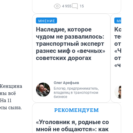
4 955
15
МНЕНИЕ
МНЕНИ
Наследие, которое
Колоб
чудом не развалилось:
тебя 
транспортный эксперт
отлож
разнес миф о «вечных»
«Чело
советских дорогах
отзыв
«чело
Олег Арефьев
. Женщина
Блогер, предприниматель,
ны всё
владелец в транспортном
бизнесе
На 11
есы сына.
РЕКОМЕНДУЕМ
«Уголовник я, родные со
мной не общаются»: как