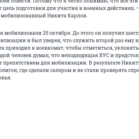
ей совести. Потому что я четко понимаю, что все эти
 цель подготовки для участия в военных действиях, 
е мобилизованный Никита Карпов.
я мобилизовали 25 октября. До этого он получил шест
илизации и был уверен, что служить второй раз ему н
та приходил в военкомат, чтобы отметиться, уклонять
одой человек думал, что неподходящая ВУС и предсто
т препятствием для мобилизации. В результате Никит
лигон, где сделали сапером и не стали проверять спр
овья.