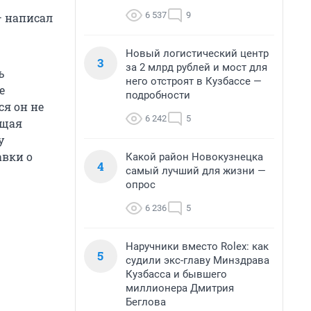
6 537
9
— написал
Новый логистический центр
3
за 2 млрд рублей и мост для
ь
него отстроят в Кузбассе —
е
подробности
ся он не
6 242
5
ящая
у
авки о
Какой район Новокузнецка
4
самый лучший для жизни —
опрос
6 236
5
Наручники вместо Rolex: как
5
судили экс-главу Минздрава
Кузбасса и бывшего
миллионера Дмитрия
Беглова