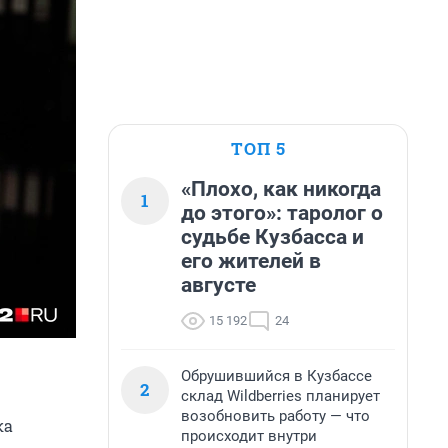
ТОП 5
«Плохо, как никогда
1
до этого»: таролог о
судьбе Кузбасса и
его жителей в
августе
15 192
24
Обрушившийся в Кузбассе
2
склад Wildberries планирует
возобновить работу — что
ка
происходит внутри