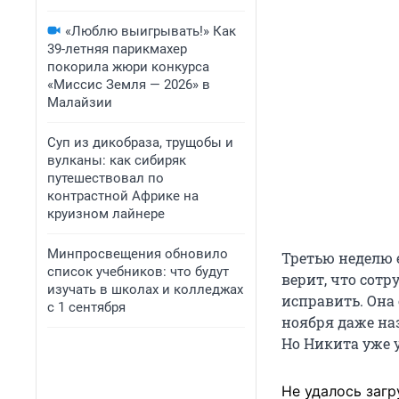
«Люблю выигрывать!» Как
39-летняя парикмахер
покорила жюри конкурса
«Миссис Земля — 2026» в
Малайзии
Суп из дикобраза, трущобы и
вулканы: как сибиряк
путешествовал по
контрастной Африке на
круизном лайнере
Минпросвещения обновило
Третью неделю 
список учебников: что будут
верит, что сот
изучать в школах и колледжах
исправить. Она
с 1 сентября
ноября даже на
Но Никита уже 
Не удалось загр