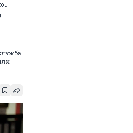
».
о
 служба
яли