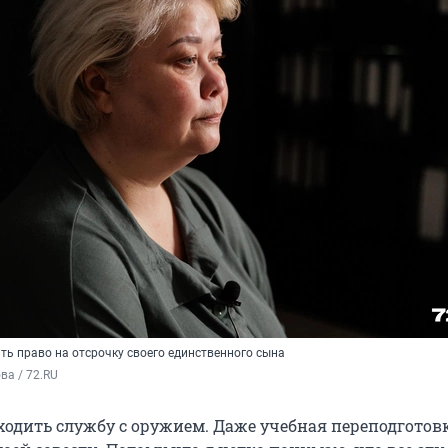
ть право на отсрочку своего единственного сына
а / 72.RU
оходить службу с оружием. Даже учебная переподготов