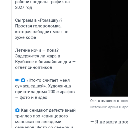
рабочих недель: график на
2027 год
Сыграем в «Ромашку»?
Простая головоломка,
которая взбодрит мозг не
хуже кофе
Летние ночи — пока?
Задержится ли жара в
Кузбассе в ближайшие дни —
ответ синоптиков
«Кто-то считает меня
сумасшедшей». Художница
приютила дома 200 жирафов
— фото и видео
Ольга пытается отстоя
Источник: 
Ирина Шаров
Как снимают детективный
триллер про «свинцового
— Я не могу пр
маньяка» со звездами
сериалов: фото со съемок и