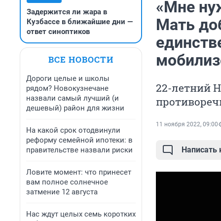
«Мне ну
Задержится ли жара в
Мать до
Кузбассе в ближайшие дни —
ответ синоптиков
единстве
мобилиз
ВСЕ НОВОСТИ
Дороги целые и школы
22-летний Н
рядом? Новокузнечане
назвали самый лучший (и
противореч
дешевый) район для жизни
11 ноября 2022, 09:00
На какой срок отодвинули
реформу семейной ипотеки: в
Написать
правительстве назвали риски
Ловите момент: что принесет
вам полное солнечное
затмение 12 августа
Нас ждут целых семь коротких