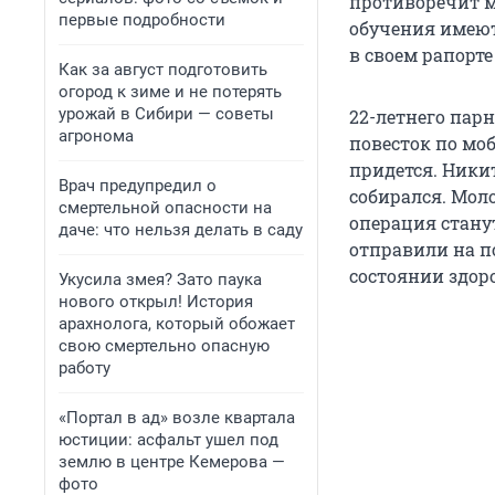
противоречит мо
первые подробности
обучения имеют
в своем рапорт
Как за август подготовить
огород к зиме и не потерять
урожай в Сибири — советы
22-летнего парн
агронома
повесток по моб
придется. Ники
Врач предупредил о
собирался. Мол
смертельной опасности на
операция стану
даче: что нельзя делать в саду
отправили на по
состоянии здор
Укусила змея? Зато паука
нового открыл! История
арахнолога, который обожает
свою смертельно опасную
работу
«Портал в ад» возле квартала
юстиции: асфальт ушел под
землю в центре Кемерова —
фото