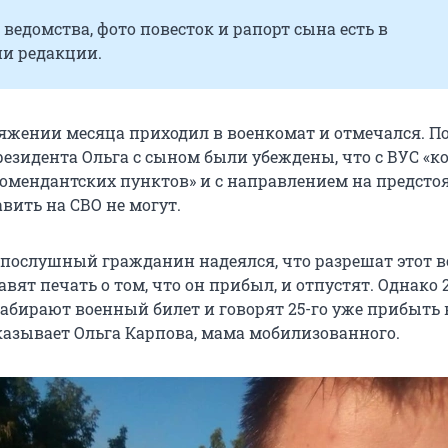
ведомства, фото повесток и рапорт сына есть в
и редакции.
яжении месяца приходил в военкомат и отмечался. П
езидента Ольга с сыном были убеждены, что с ВУС «к
омендантских пунктов» и с направлением на предст
вить на СВО не могут.
опослушный гражданин надеялся, что разрешат этот в
авят печать о том, что он прибыл, и отпустят. Однако 
забирают военный билет и говорят 25-го уже прибыть 
казывает Ольга Карпова, мама мобилизованного.