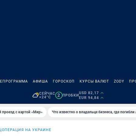
ЛЕПРОГРАММА
АФИША
ГОРОСКОП
КУРСЫ ВАЛЮТ
ZODY
ПР
USD 82,17
СЕЙЧАС
2
ПРОБКИ
+24°C
EUR 94,84
 проезд с картой «Мир»
Что известно о владельце бизнеса, где погибли
ЦОПЕРАЦИЯ НА УКРАИНЕ