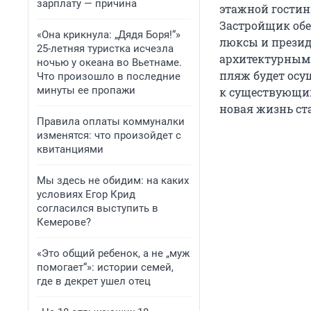
зарплату — причина
этажной гостин
Застройщик обещ
«Она крикнула: „Дядя Боря!“»
люксы и презид
25-летняя туристка исчезла
архитектурным б
ночью у океана во Вьетнаме.
пляж будет осу
Что произошло в последние
минуты ее пропажи
к существующим
новая жизнь ст
Правила оплаты коммуналки
изменятся: что произойдет с
квитанциями
Мы здесь не обидим: на каких
условиях Егор Крид
согласился выступить в
Кемерове?
«Это общий ребенок, а не „муж
помогает“»: истории семей,
где в декрет ушел отец