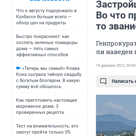
Застрой
Что к августу подорожало в
Во что 
Кузбассе больше всего —
обзор цен на продукты
то зван
Быстро покраснеют: как
Генпрокурат
соспеть зеленые помидоры
дома — пять самых
ли наведен 
эффективных способов
18 декабря 2022, 09:00
«Теперь мы семья!» Клава
Кока сыграла тайную свадьбу
с богатым блогером. В какую
Написать
сумму всё обошлось
Как приготовить настоящее
мороженое дома: 3
проверенных рецепта
Тест на внимательность: его
смогут пройти только 5%