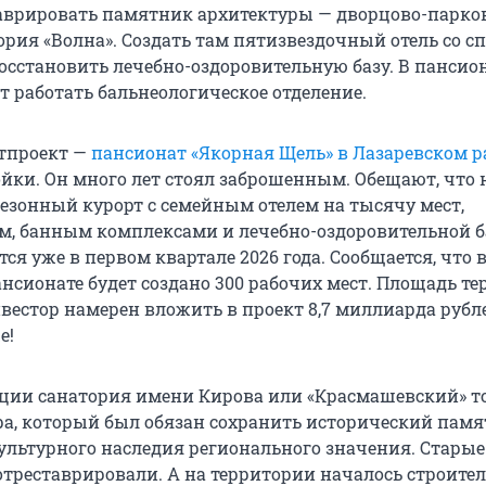
таврировать памятник архитектуры — дворцово-парк
рия «Волна». Создать там пятизвездочный отель со сп
осстановить лечебно-оздоровительную базу. В пансио
т работать бальнеологическое отделение.
тпроект —
пансионат «Якорная Щель» в Лазаревском р
ойки. Он много лет стоял заброшенным. Обещают, что н
сезонный курорт с семейным отелем на тысячу мест,
, банным комплексами и лечебно-оздоровительной б
ся уже в первом квартале 2026 года. Сообщается, что 
нсионате будет создано 300 рабочих мест. Площадь т
инвестор намерен вложить в проект 8,7 миллиарда рубл
е!
ции санатория имени Кирова или «Красмашевский» т
а, который был обязан сохранить исторический пам
ультурного наследия регионального значения. Старые
треставрировали. А на территории началось строитель