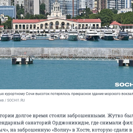
ых курортному Сочи высоток потерялось прекрасное здание морского вокза
ев / SOCHI1.RU
тории долгое время стояли заброшенными. Жутко бы
гендарный санаторий Орджоникидзе, где снимали фи
ч», на заброшенную «Волну» в Хосте, которую сдали в