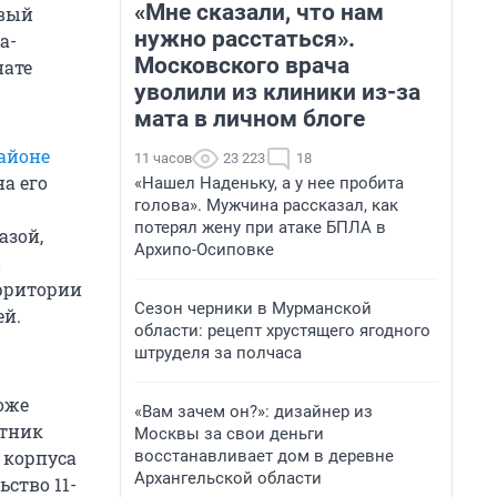
«Мне сказали, что нам
овый
нужно расстаться».
а-
Московского врача
нате
уволили из клиники из-за
мата в личном блоге
айоне
11 часов
23 223
18
а его
«Нашел Наденьку, а у нее пробита
голова». Мужчина рассказал, как
потерял жену при атаке БПЛА в
азой,
Архипо-Осиповке
в
ерритории
Сезон черники в Мурманской
ей.
области: рецепт хрустящего ягодного
штруделя за полчаса
оже
«Вам зачем он?»: дизайнер из
ятник
Москвы за свои деньги
восстанавливает дом в деревне
 корпуса
Архангельской области
ство 11-