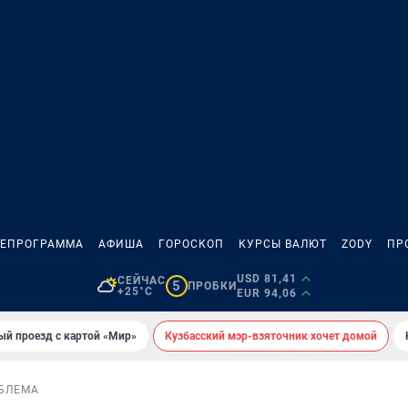
ЛЕПРОГРАММА
АФИША
ГОРОСКОП
КУРСЫ ВАЛЮТ
ZODY
ПР
USD 81,41
СЕЙЧАС
5
ПРОБКИ
+25°C
EUR 94,06
ый проезд с картой «Мир»
Кузбасский мэр-взяточник хочет домой
БЛЕМА