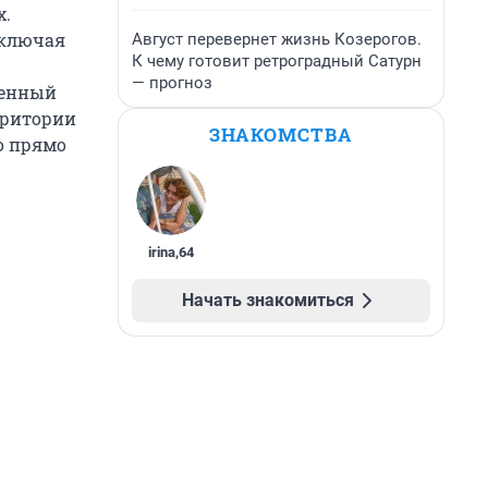
х.
включая
Август перевернет жизнь Козерогов.
К чему готовит ретроградный Сатурн
— прогноз
венный
рритории
ЗНАКОМСТВА
о прямо
irina
,
64
Начать знакомиться