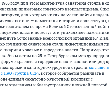
1965 году, при этом архитектура санатория стояла в о
инскими примерами советского неоклассицизма. Спи
наториев, для которых никак не могли найти владель
ически все они — памятники истории и архитектуры, 
ом-госпиталем во время Великой Отечественной войны
, неужели власти не могут эти уникальные памятник
 вернуть Сочи звание всероссийской здравницы?! И вл
ько сочинских санаториев стали инвестиционными пр
о пиарили краевые и городские власти. Например, тот
на». Этим летом на 25-м Петербургском международно
форуме краевые и городские власти заключили ряд 
нвесторами в санаторно-курортной отрасли:
соглашен
 с ПАО «Группа ЛСР»
, которое собирается развивать в
оне единый санаторно-курортный комплекс с
ким отделением и благоустроенной пляжной полосой.