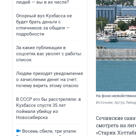
людей — вы в их числе?
Опорный вуз Кузбасса не
будет брать деньги с
отличников за общаги —
подробности
За какие публикации в
соцсетях вас уволят с работы:
список
Людям приходят уведомления
о зачислении денег на счет:
почему верить этому опасно
На фоне несвойственн
В СССР его бы расстреляли: в
Источник: 
Артур Лебед
Кузбассе спустя 35 лет
поймали убийцу из
Новосибирска
Сочинские сана
смотреть на ле
Восемь сбили, три упали.
«Старик Хоттабы