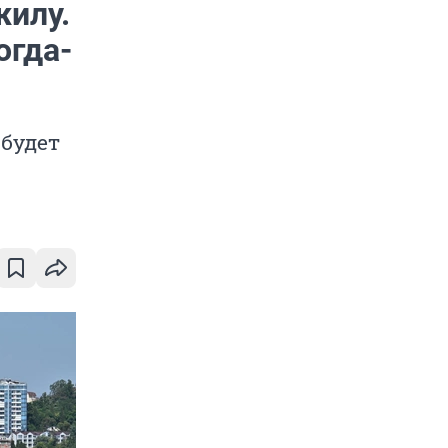
жилу.
огда-
 будет