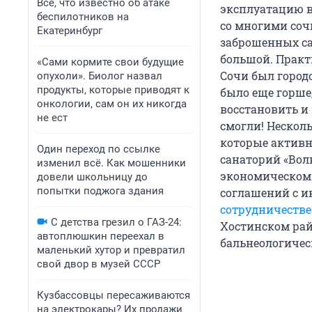
Все, что известно об атаке
эксплуатацию в 
беспилотников на
со многими соч
Екатеринбург
заброшенных са
большой. Практ
«Сами кормите свои будущие
Сочи был город
опухоли». Биолог назвал
продукты, которые приводят к
было еще горше
онкологии, сам он их никогда
восстановить и
не ест
смогли! Нескол
которые активн
Один переход по ссылке
санаторий «Вол
изменил всё. Как мошенники
экономическом 
довели школьницу до
попытки поджога здания
соглашений с и
сотрудничестве
С детства грезил о ГАЗ-24:
Хостинском рай
автоплюшкин переехал в
бальнеологичес
маленький хутор и превратил
свой двор в музей СССР
Кузбассовцы пересаживаются
на электрокары? Их продажи