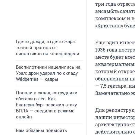
три года отрес
ансамбль санато
комплексом и в
«Кристалл» буде
Где-то дожди, а где-то жара:
Еще один инвес
точный прогноз от
1936 года постр
синоптиков на конец недели
месте будет все
акватермальным
Беспилотники нацелились на
который откроет
Урал: дрон ударил по складу
обновленном па
Wildberries — кадры
— 7,5 гектара, 
Замечательно ж
Попали в склад, сотрудники
сбегали в лес. Как
Екатеринбург пережил атаку
Для реконструк
БПЛА — следили в режиме
нашли инвестор
онлайн
архитектурно-к
Вам обязаны повысить
действительно о