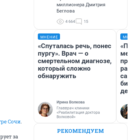
миллионера Дмитрия
Беглова
4 664
15
МНЕНИЕ
МНЕНИ
«Спуталась речь, понес
«Поку
пургу». Врач — о
мешке
смертельном диагнозе,
предп
который сложно
расска
обнаружить
самом
бизне
дешев
Ирина Волкова
Главврач клиники
«Реабилитация доктора
Волковой»
тре Сочи
.
РЕКОМЕНДУЕМ
рует за