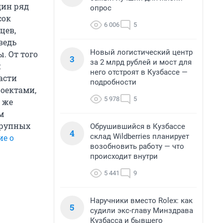
дин ряд
опрос
сок
6 006
5
цев,
ведь
Новый логистический центр
. От того
3
за 2 млрд рублей и мост для
и
него отстроят в Кузбассе —
асти
подробности
оектами,
5 978
5
 же
м
крупных
Обрушившийся в Кузбассе
4
склад Wildberries планирует
ие о
возобновить работу — что
происходит внутри
5 441
9
Наручники вместо Rolex: как
5
судили экс-главу Минздрава
Кузбасса и бывшего