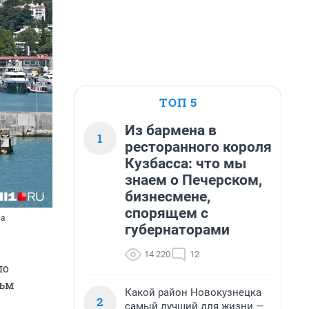
ТОП 5
Из бармена в
1
ресторанного короля
Кузбасса: что мы
знаем о Печерском,
бизнесмене,
спорящем с
ла
губернаторами
14 220
12
ло
льм
Какой район Новокузнецка
2
самый лучший для жизни —