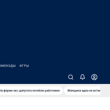
ОМОКОДЫ
ИГРЫ
На ферме экс-депутата погибли работники
Женщина едва не истекла кро