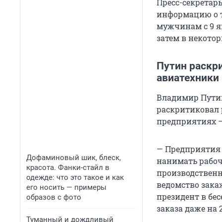
Пресс-секретар
информацию о т
мужчинам с 9 я
затем в некотор
Путин раскр
авиатехники
Владимир Путин
раскритиковал 
предприятиях —
— Предприятия 
Дофаминовый шик, блеск,
нанимать рабоч
красота. Фанки-стайл в
производственн
одежде: что это такое и как
ведомство закаж
его носить — примеры
президент в бе
образов с фото
заказа даже на 
Туманный и дождливый