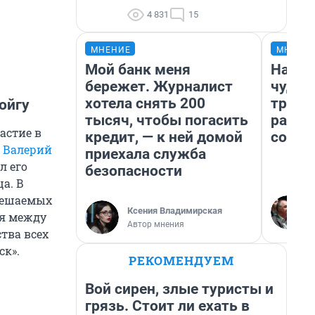
4 831
15
МНЕНИЕ
МНЕНИ
Мой банк меня
Насле
бережет. Журналист
чудом
хотела снять 200
транс
ойгу
тысяч, чтобы погасить
разне
астие в
кредит, — к ней домой
совет
 Валерий
приехала служба
л его
безопасности
а. В
решаемых
Ксения Владимирская
ия между
Автор мнения
тва всех
ск».
РЕКОМЕНДУЕМ
Вой сирен, злые туристы и
грязь. Стоит ли ехать в