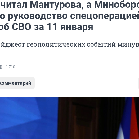
тчитал Мантурова, а Минобо
о руководство спецоперацие
об СВО за 11 января
айджест геополитических событий мину
1 710
 комментарий