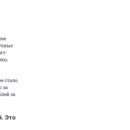
лее
ичные
кт-
сню,
ее стало
 за
блей за
. Это