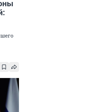
роны
й:
вшего