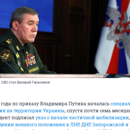
СВО стал Валерий Герасимов
2 года по приказу Владимира Путина началась
специа
ия на территории Украины
, спустя почти семь месяцев
идент подписал
указ о начале частичной мобилизации
едении военного положения в ЛНР, ДНР, Запорожской и