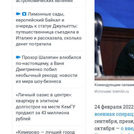
астрономических явления
Лимонные сады,
европейский Байкал и
очередь к статуе Джульетты:
путешественница съездила в
Италию и рассказала, сколько
денег потратила
Прохор Шаляпин влюбился
по-настоящему, а Ваня
Дмитриенко побил
необычный рекорд: новости
из мира шоу-бизнеса
Командующим силами 
Источник: 
kremlin.ru
«Личный оазис в центре»:
квартиру в элитном
24 февраля 202
долгострое на месте КемГУ
продают за 43 миллиона
военная операц
рублей
сентября, през
октября —
о вв
«Кемерово — лучший город