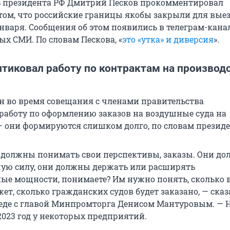
ь президента РФ Дмитрий Песков прокомментировал
ом, что российские границы якобы закрыли для вые
нваря. Сообщения об этом появились в телеграм-канал
ых СМИ. По словам Пескова, «
это «утка» и диверсия
».
итиковал работу по контрактам на производ
 во время совещания с членами правительства
работу по оформлению заказов на воздушные суда на
 они формируются слишком долго, по словам президе
должны понимать свои перспективы, заказы. Они д
ую силу, они должны держать или расширять
ые мощности, понимаете? Им нужно понять, сколько 
ет, сколько гражданских судов будет заказано, — сказ
седе с главой Минпромторга Денисом Мантуровым. — 
2023 год у некоторых предприятий.