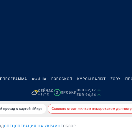
ЛЕПРОГРАММА
АФИША
ГОРОСКОП
КУРСЫ ВАЛЮТ
ZODY
ПР
USD 82,17
СЕЙЧАС
2
ПРОБКИ
+17°C
EUR 94,84
й проезд с картой «Мир»
Сколько стоит жилье в кемеровском долгостр
ОД
СПЕЦОПЕРАЦИЯ НА УКРАИНЕ
ОБЗОР