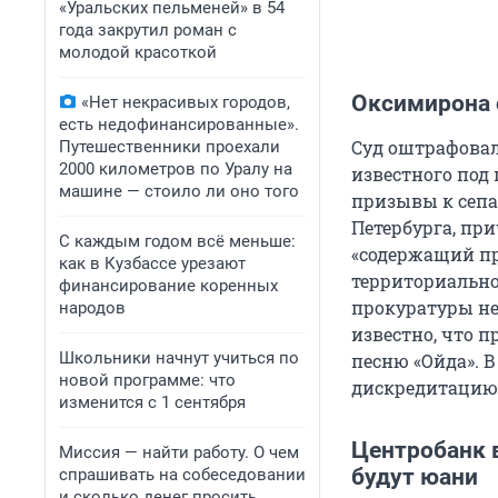
«Уральских пельменей» в 54
года закрутил роман с
молодой красоткой
Оксимирона 
«Нет некрасивых городов,
есть недофинансированные».
Суд оштрафовал
Путешественники проехали
2000 километров по Уралу на
известного под
машине — стоило ли оно того
призывы к сепа
Петербурга, пр
С каждым годом всё меньше:
«содержащий п
как в Кузбассе урезают
территориально
финансирование коренных
прокуратуры не 
народов
известно, что 
Школьники начнут учиться по
песню «Ойда». В
новой программе: что
дискредитацию
изменится с 1 сентября
Центробанк 
Миссия — найти работу. О чем
будут юани
спрашивать на собеседовании
и сколько денег просить,