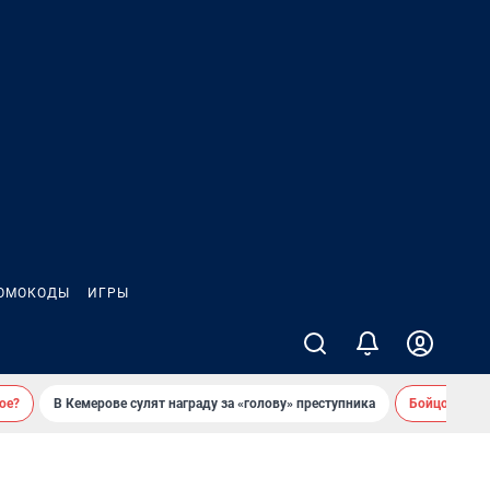
ОМОКОДЫ
ИГРЫ
ое?
В Кемерове сулят награду за «голову» преступника
Бойцовский 