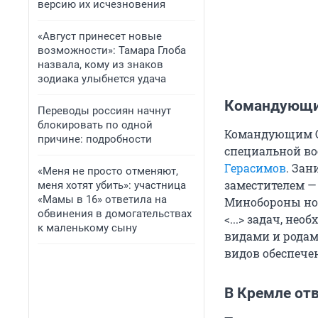
версию их исчезновения
«Август принесет новые
возможности»: Тамара Глоба
назвала, кому из знаков
зодиака улыбнется удача
Командующим
Переводы россиян начнут
блокировать по одной
Командующим О
причине: подробности
специальной во
Герасимов
. Зан
«Меня не просто отменяют,
заместителем —
меня хотят убить»: участница
«Мамы в 16» ответила на
Минобороны но
обвинения в домогательствах
<...> задач, не
к маленькому сыну
видами и родам
видов обеспече
В Кремле отв