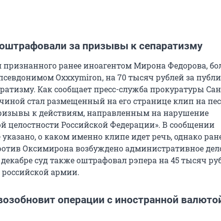
оштрафовали за призывы к сепаратизму
 признанного ранее иноагентом Мирона Федорова, бо
 псевдонимом Oxxxymiron, на 70 тысяч рублей за публ
ратизму. Как сообщает пресс-служба прокуратуры Сан
ичиной стал размещенный на его странице клип на пе
ризывы к действиям, направленным на нарушение
й целостности Российской Федерации». В сообщении
указано, о каком именно клипе идет речь, однако ран
против Оксимирона возбуждено административное дело
 декабре суд также оштрафовал рэпера на 45 тысяч ру
 российской армии.
возобновит операции с иностранной валютой