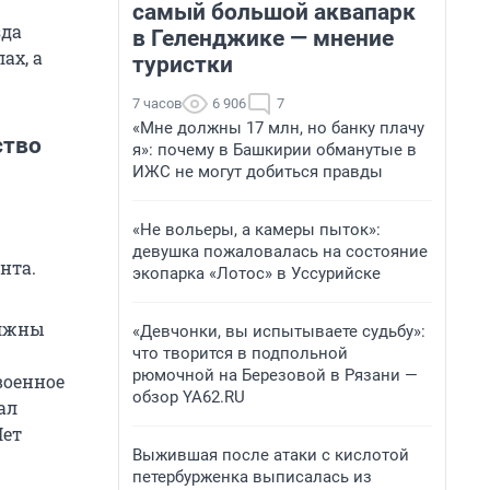
самый большой аквапарк
зда
в Геленджике — мнение
ах, а
туристки
7 часов
6 906
7
«Мне должны 17 млн, но банку плачу
ство
я»: почему в Башкирии обманутые в
ИЖС не могут добиться правды
«Не вольеры, а камеры пыток»:
девушка пожаловалась на состояние
нта.
экопарка «Лотос» в Уссурийске
олжны
«Девчонки, вы испытываете судьбу»:
что творится в подпольной
рюмочной на Березовой в Рязани —
военное
обзор YA62.RU
ал
Нет
Выжившая после атаки с кислотой
петербурженка выписалась из