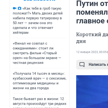
Путин о
«Как тебя в гроб такую
поменял
положат?» Мать двоих детей
набила первую татуировку в
главное 
50 лет — зачем она это
сделала и что отвечает
хейтерам
Короткий д
дня
«Финал не совпал с
ожиданиями»: стоит ли
12 января 2023, 00:05
смотреть фильм «Старый
орел» на большом экране —
честная рецензия
Написать
«Получала 14 тысяч в месяц»:
кузбасский врач — о сексизме,
оптимизации медицины и
жизни на два города
Такое бывает раз в жизни: 12
августа произойдут три редких