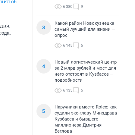
щил об
6 380
9
Какой район Новокузнецка
дня,
3
самый лучший для жизни —
года.
опрос
6 145
5
Новый логистический центр
4
за 2 млрд рублей и мост для
него отстроят в Кузбассе —
подробности
6 135
5
Наручники вместо Rolex: как
5
судили экс-главу Минздрава
Кузбасса и бывшего
миллионера Дмитрия
Беглова