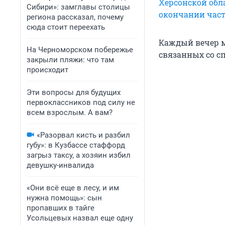
Херсонской обл
Сибири»: замглавы столицы
окончании час
региона рассказал, почему
сюда стоит переехать
Каждый вечер м
На Черноморском побережье
связанных со сп
закрыли пляжи: что там
происходит
Эти вопросы для будущих
первоклассников под силу не
всем взрослым. А вам?
«Разорвал кисть и разбил
губу»: в Кузбассе стаффорд
загрыз таксу, а хозяин избил
девушку-инвалида
«Они всё еще в лесу, и им
нужна помощь»: сын
пропавших в тайге
Усольцевых назвал еще одну