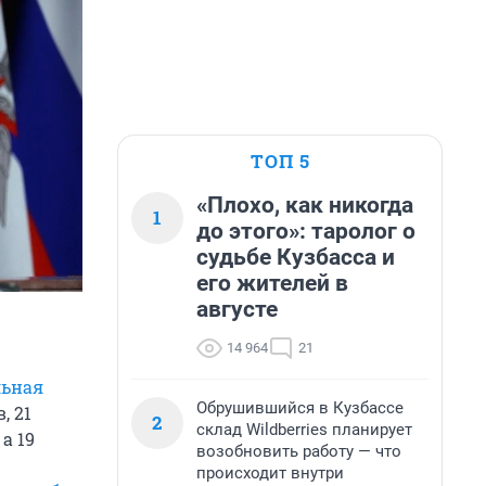
ТОП 5
«Плохо, как никогда
1
до этого»: таролог о
судьбе Кузбасса и
его жителей в
августе
14 964
21
льная
Обрушившийся в Кузбассе
, 21
2
склад Wildberries планирует
, а 19
возобновить работу — что
происходит внутри