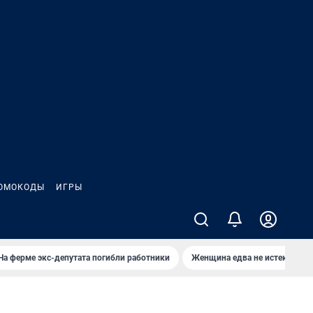
ОМОКОДЫ
ИГРЫ
На ферме экс-депутата погибли работники
Женщина едва не истекла кро