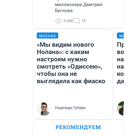
миллионера Дмитрия
Беглова
4 688
15
МНЕНИЕ
МНЕНИ
«Мы видим нового
Прода
Нолана»: с каким
возьм
настроем нужно
нам г
смотреть «Одиссею»,
налог
чтобы она не
косне
выглядела как фиаско
даже 
Надежда Губарь
РЕКОМЕНДУЕМ