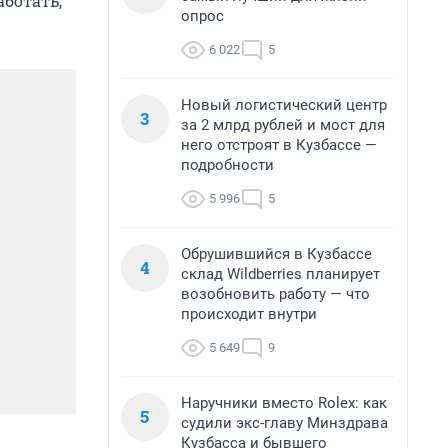
аботать,
опрос
6 022
5
Новый логистический центр
3
за 2 млрд рублей и мост для
него отстроят в Кузбассе —
подробности
5 996
5
Обрушившийся в Кузбассе
4
склад Wildberries планирует
возобновить работу — что
происходит внутри
5 649
9
Наручники вместо Rolex: как
5
судили экс-главу Минздрава
Кузбасса и бывшего