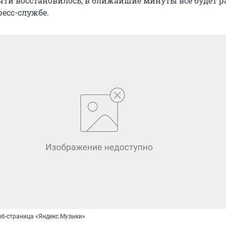
чти восстановилось, в ближайшие минуты всё будет р
ресс-службе.
еб-страница «Яндекс.Музыки»