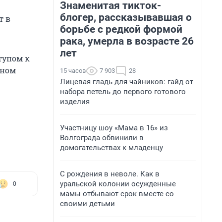
Знаменитая тикток-
блогер, рассказывавшая о
т в
борьбе с редкой формой
рака, умерла в возрасте 26
лет
тупом к
тном
15 часов
7 903
28
Лицевая гладь для чайников: гайд от
набора петель до первого готового
изделия
Участницу шоу «Мама в 16» из
Волгограда обвинили в
домогательствах к младенцу
С рождения в неволе. Как в
уральской колонии осужденные
0
мамы отбывают срок вместе со
своими детьми