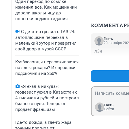
Один переход по ссылке
изменил всё. Как мошенники
довели школьницу до
попытки поджога здания
КОММЕНТАР
С детства грезил о ГАЗ-24:
автоплюшкин переехал в
Гость
маленький хутор и превратил
20 октября 202
свой двор в музей СССР
лЗн
Кузбассовцы пересаживаются
на электрокары? Их продажи
подскочили на 250%
«Я ехал в никуда»:
геодезист уехал в Казахстан с
4 тысячами рублей и построил
бизнес с нуля. Теперь он
Гость
продает франшизы
Войти
Где-то дожди, а где-то жара:
точный прогноз от