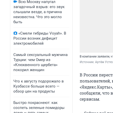
Всю Москву напугал
загадочный взрыв: его звук
слышали везде, а причина
неизвестна. Что это могло
быть
«Смели гибриды Voyah». В
России возник дефицит
электромобилей
Самый сексуальный мужчина
В компании заявили, ч
Турции: чем Омер из
Источник: 
Артём Устю
«Клюквенного щербета»
покорил женщин
В России перес
пользователей, 
Что к августу подорожало в
Кузбассе больше всего —
«Яндекс.Карты»,
обзор цен на продукты
сообщили, что 
сервисам.
Быстро покраснеют: как
соспеть зеленые помидоры
дома — пять самых