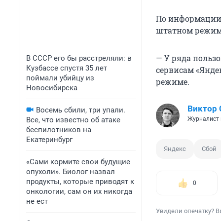
По информации 
штатном режим
— У ряда польз
В СССР его бы расстреляли: в
Кузбассе спустя 35 лет
сервисам «Янде
поймали убийцу из
режиме.
Новосибирска
Виктор 
Восемь сбили, три упали.
Все, что известно об атаке
Журналист 
беспилотников на
Екатеринбург
Яндекс
Сбой
«Сами кормите свои будущие
опухоли». Биолог назвал
продукты, которые приводят к
0
онкологии, сам он их никогда
не ест
Увидели опечатку? В