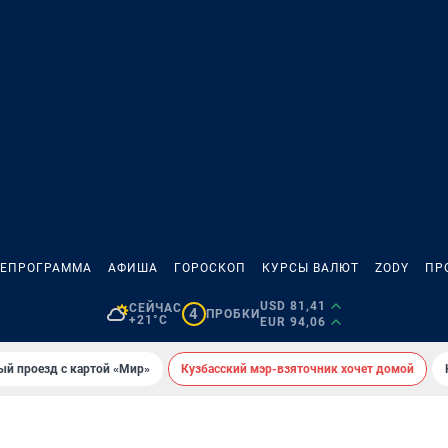
ЛЕПРОГРАММА
АФИША
ГОРОСКОП
КУРСЫ ВАЛЮТ
ZODY
ПР
USD 81,41
СЕЙЧАС
4
ПРОБКИ
+21°C
EUR 94,06
ый проезд с картой «Мир»
Кузбасский мэр-взяточник хочет домой