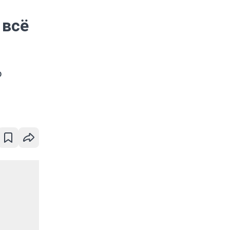
 всё
о