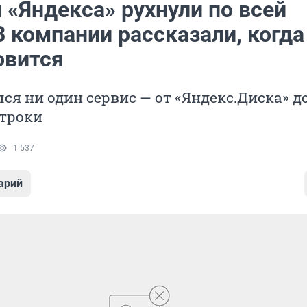
 «Яндекса» рухнули по всей
В компании рассказали, когда
овится
ся ни один сервис — от «Яндекс.Диска» д
строки
1 537
арий