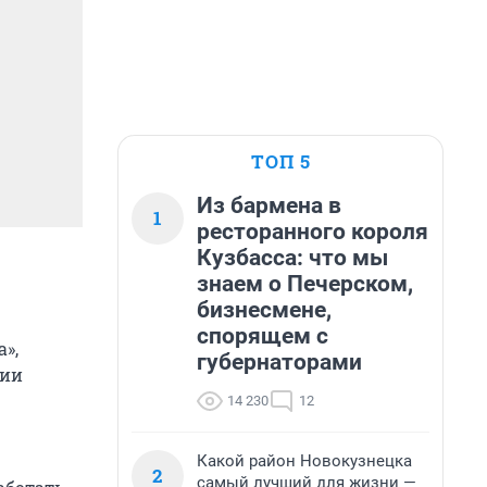
ТОП 5
Из бармена в
1
ресторанного короля
Кузбасса: что мы
знаем о Печерском,
бизнесмене,
спорящем с
»,
губернаторами
нии
14 230
12
Какой район Новокузнецка
2
самый лучший для жизни —