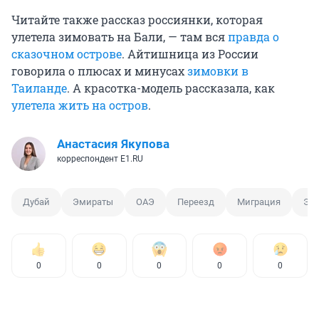
Читайте также рассказ россиянки, которая
улетела зимовать на Бали, — там вся
правда о
сказочном острове
. Айтишница из России
говорила о плюсах и минусах
зимовки в
Таиланде
. А красотка-модель рассказала, как
улетела жить на остров
.
Анастасия Якупова
корреспондент E1.RU
Дубай
Эмираты
ОАЭ
Переезд
Миграция
Эм
0
0
0
0
0