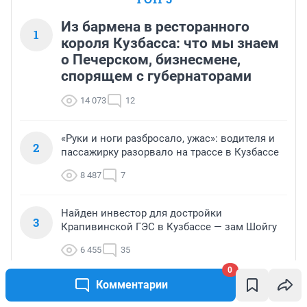
Из бармена в ресторанного
1
короля Кузбасса: что мы знаем
о Печерском, бизнесмене,
спорящем с губернаторами
14 073
12
«Руки и ноги разбросало, ужас»: водителя и
2
пассажирку разорвало на трассе в Кузбассе
8 487
7
Найден инвестор для достройки
3
Крапивинской ГЭС в Кузбассе — зам Шойгу
6 455
35
0
Комментарии
Какой район Новокузнецка самый лучший
4
для жизни — опрос