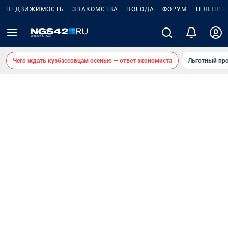
НЕДВИЖИМОСТЬ
ЗНАКОМСТВА
ПОГОДА
ФОРУМ
ТЕЛЕПРО
Чего ждать кузбассовцам осенью — ответ экономиста
Льготный про