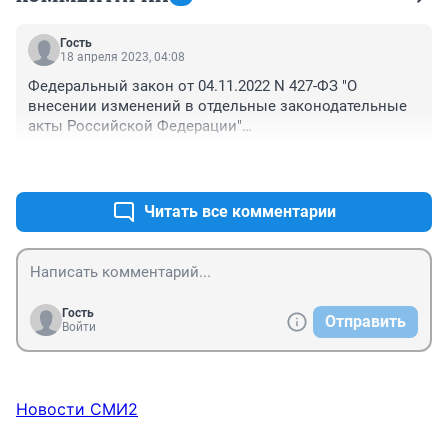
Гость
18 апреля 2023, 04:08
Федеральный закон от 04.11.2022 N 427-ФЗ "О 
внесении изменений в отдельные законодательные 
акты Российской Федерации"

Статья 10

+0
–0
"2.3. Не являются предоставлением государственных 
и муниципальных услуг следующие виды 
деятельности:

Читать все комментарии
4) деятельность федерального органа 
исполнительной власти в сфере мобилизационной 
подготовки и мобилизации в Российской Федерации;

5) деятельность федерального органа 
исполнительной власти в области обороны;
Гость
Отправить
Войти
Новости СМИ2