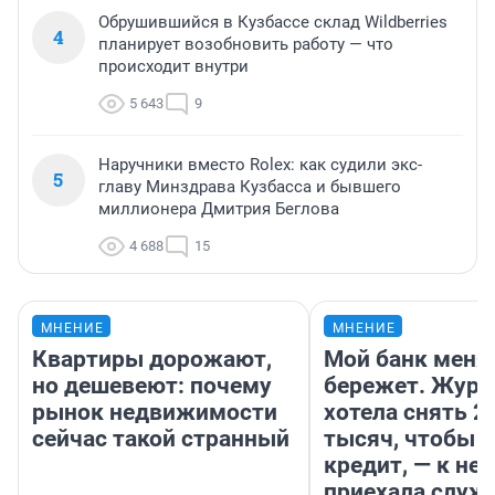
Обрушившийся в Кузбассе склад Wildberries
4
планирует возобновить работу — что
происходит внутри
5 643
9
Наручники вместо Rolex: как судили экс-
5
главу Минздрава Кузбасса и бывшего
миллионера Дмитрия Беглова
4 688
15
МНЕНИЕ
МНЕНИЕ
Квартиры дорожают,
Мой банк меня
но дешевеют: почему
бережет. Журн
рынок недвижимости
хотела снять 2
сейчас такой странный
тысяч, чтобы п
кредит, — к не
приехала служ