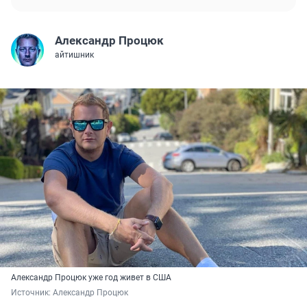
Александр Процюк
айтишник
Александр Процюк уже год живет в США
Источник: 
Александр Процюк 