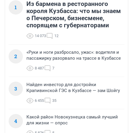
Из бармена в ресторанного
1
короля Кузбасса: что мы знаем
о Печерском, бизнесмене,
спорящем с губернаторами
14 073
12
«Руки и ноги разбросало, ужас»: водителя и
2
пассажирку разорвало на трассе в Кузбассе
8 487
7
Найден инвестор для достройки
3
Крапивинской ГЭС в Кузбассе — зам Шойгу
6 455
35
Какой район Новокузнецка самый лучший
4
для жизни — опрос
5 876
5