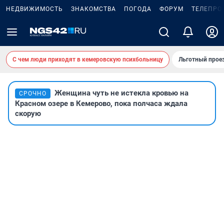
НЕДВИЖИМОСТЬ
ЗНАКОМСТВА
ПОГОДА
ФОРУМ
ТЕЛЕПРО
С чем люди приходят в кемеровскую психбольницу
Льготный проез
Женщина чуть не истекла кровью на
СРОЧНО
Красном озере в Кемерово, пока полчаса ждала
скорую