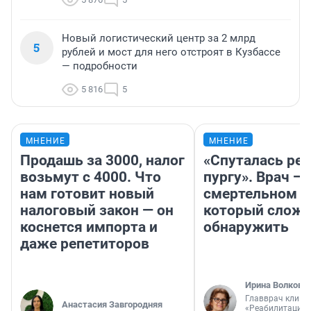
Новый логистический центр за 2 млрд
5
рублей и мост для него отстроят в Кузбассе
— подробности
5 816
5
МНЕНИЕ
МНЕНИЕ
Продашь за 3000, налог
«Спуталась реч
возьмут с 4000. Что
пургу». Врач — 
нам готовит новый
смертельном д
налоговый закон — он
который слож
коснется импорта и
обнаружить
даже репетиторов
Ирина Волкова
Главврач клини
Анастасия Завгородняя
«Реабилитация 