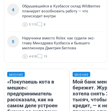
Обрушившийся в Кузбассе склад Wildberries
4
планирует возобновить работу — что
происходит внутри
5 115
8
Наручники вместо Rolex: как судили экс-
5
главу Минздрава Кузбасса и бывшего
миллионера Дмитрия Беглова
4 618
15
МНЕНИЕ
МНЕНИЕ
«Покупаешь кота в
Мой банк меня
мешке»:
бережет. Журн
предприниматель
хотела снять 2
рассказала, как на
тысяч, чтобы п
самом деле устроен
кредит, — к не