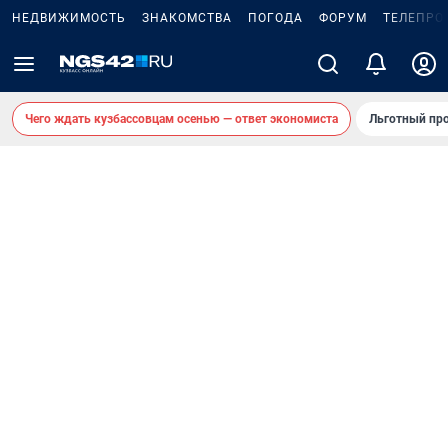
НЕДВИЖИМОСТЬ
ЗНАКОМСТВА
ПОГОДА
ФОРУМ
ТЕЛЕПРО
Чего ждать кузбассовцам осенью — ответ экономиста
Льготный про