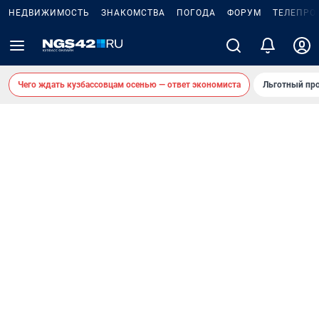
НЕДВИЖИМОСТЬ
ЗНАКОМСТВА
ПОГОДА
ФОРУМ
ТЕЛЕПРО
Чего ждать кузбассовцам осенью — ответ экономиста
Льготный про