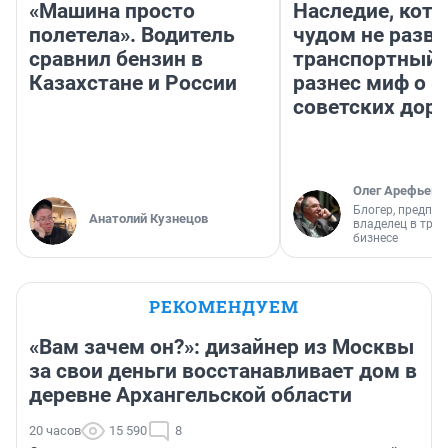
«Машина просто
Наследие, кото
полетела». Водитель
чудом не разва
сравнил бензин в
транспортный 
Казахстане и России
разнес миф о 
советских доро
Олег Арефьев
Блогер, предпри
Анатолий Кузнецов
владелец в тра
бизнесе
РЕКОМЕНДУЕМ
«Вам зачем он?»: дизайнер из Москвы
за свои деньги восстанавливает дом в
деревне Архангельской области
20 часов
15 590
8