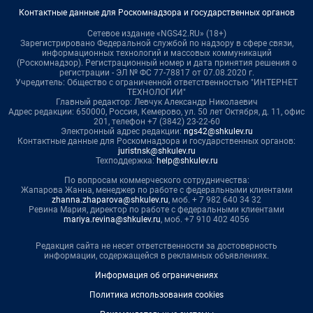
Контактные данные для Роскомнадзора и государственных органов
Сетевое издание «NGS42.RU» (18+)
Зарегистрировано Федеральной службой по надзору в сфере связи,
информационных технологий и массовых коммуникаций
(Роскомнадзор). Регистрационный номер и дата принятия решения о
регистрации - ЭЛ № ФС 77-78817 от 07.08.2020 г.
Учредитель: Общество с ограниченной ответственностью "ИНТЕРНЕТ
ТЕХНОЛОГИИ"
Главный редактор: Левчук Александр Николаевич
Адрес редакции: 650000, Россия, Кемерово, ул. 50 лет Октября, д. 11, офис
201, телефон +7 (3842) 23-22-60
Электронный адрес редакции:
ngs42@shkulev.ru
Контактные данные для Роскомнадзора и государственных органов:
juristnsk@shkulev.ru
Техподдержка:
help@shkulev.ru
По вопросам коммерческого сотрудничества:
Жапарова Жанна, менеджер по работе с федеральными клиентами
zhanna.zhaparova@shkulev.ru
, моб. + 7 982 640 34 32
Ревина Мария, директор по работе с федеральными клиентами
mariya.revina@shkulev.ru
, моб. +7 910 402 4056
Редакция сайта не несет ответственности за достоверность
информации, содержащейся в рекламных объявлениях.
Информация об ограничениях
Политика использования cookies