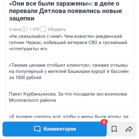
«Они все были заражены»: в деле о
перевале Дятлова появились новые
зацепки
3 часа
1 370
Обсудить
«Не связывайся с ним!» Чем известен ревдинский
гопник Черкас, избивший ветерана СВО и грозивший
«отпетушить» его
«Такими ценами отобьют клиентов»: свежие отзывы
на популярный у жителей Башкирии курорт и бассейн
за 1000 рублей
Пакет Курбаныязова. За что посадили экс-военкома
Московского района
«Я должен сделать всё, чтобы у жены были ягоды, да
0
ведь?»: под Пермью семья создала клубничную
Комментарии
ферму — история бизнеса