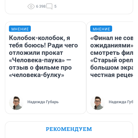
6 398
5
МНЕНИЕ
МНЕНИЕ
Колобок-колобок, я
«Финал не совп
тебя боюсь! Ради чего
ожиданиями»: 
отложили прокат
смотреть фил
«Человека-паука» —
«Старый орел» 
отзыв о фильме про
большом экран
«человека-булку»
честная рецен
Надежда Губарь
Надежда Губар
РЕКОМЕНДУЕМ