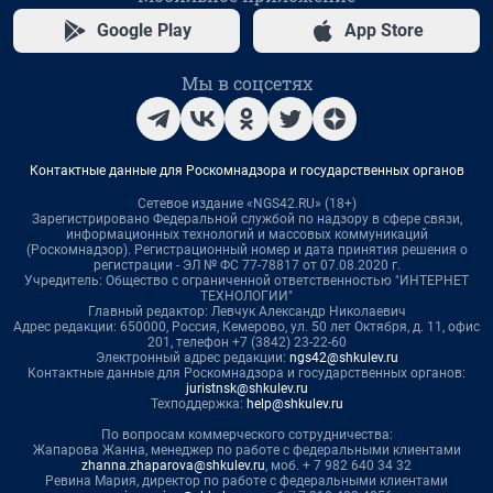
Google Play
App Store
Мы в соцсетях
Контактные данные для Роскомнадзора и государственных органов
Сетевое издание «NGS42.RU» (18+)
Зарегистрировано Федеральной службой по надзору в сфере связи,
информационных технологий и массовых коммуникаций
(Роскомнадзор). Регистрационный номер и дата принятия решения о
регистрации - ЭЛ № ФС 77-78817 от 07.08.2020 г.
Учредитель: Общество с ограниченной ответственностью "ИНТЕРНЕТ
ТЕХНОЛОГИИ"
Главный редактор: Левчук Александр Николаевич
Адрес редакции: 650000, Россия, Кемерово, ул. 50 лет Октября, д. 11, офис
201, телефон +7 (3842) 23-22-60
Электронный адрес редакции:
ngs42@shkulev.ru
Контактные данные для Роскомнадзора и государственных органов:
juristnsk@shkulev.ru
Техподдержка:
help@shkulev.ru
По вопросам коммерческого сотрудничества:
Жапарова Жанна, менеджер по работе с федеральными клиентами
zhanna.zhaparova@shkulev.ru
, моб. + 7 982 640 34 32
Ревина Мария, директор по работе с федеральными клиентами