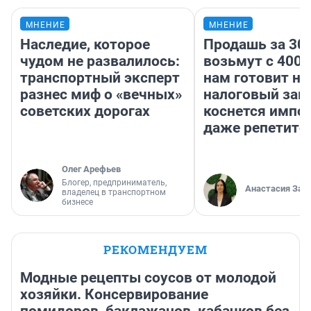
МНЕНИЕ
МНЕНИЕ
Наследие, которое
Продашь за 300
чудом не развалилось:
возьмут с 4000
транспортный эксперт
нам готовит н
разнес миф о «вечных»
налоговый зако
советских дорогах
коснется импор
даже репетито
Олег Арефьев
Блогер, предприниматель,
Анастасия Зав
владелец в транспортном
бизнесе
РЕКОМЕНДУЕМ
Модные рецепты соусов от молодой
хозяйки. Консервирование