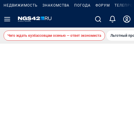
НЕДВИЖИМОСТЬ
ЗНАКОМСТВА
ПОГОДА
ФОРУМ
ТЕЛЕПРО
Чего ждать кузбассовцам осенью — ответ экономиста
Льготный про