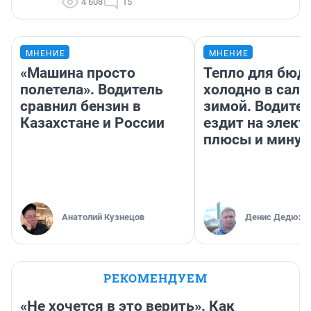
4 608
15
МНЕНИЕ
МНЕНИЕ
«Машина просто
Тепло для бюд
полетела». Водитель
холодно в сало
сравнил бензин в
зимой. Водител
Казахстане и России
ездит на элект
плюсы и мину
Анатолий Кузнецов
Денис Дедюхи
РЕКОМЕНДУЕМ
«Не хочется в это верить». Как