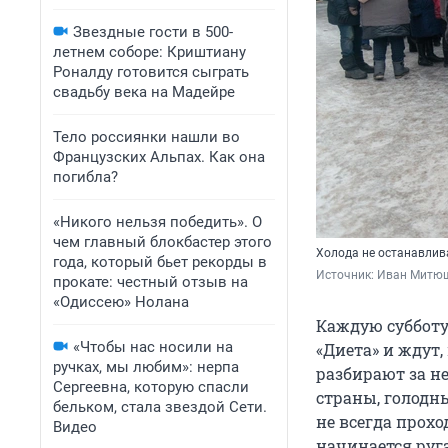
Звездные гости в 500-
летнем соборе: Криштиану
Роналду готовится сыграть
свадьбу века на Мадейре
Тело россиянки нашли во
Французских Альпах. Как она
погибла?
«Никого нельзя победить». О
чем главный блокбастер этого
Холода не останавлив
года, который бьет рекорды в
Источник: 
Иван Митюш
прокате: честный отзыв на
«Одиссею» Нолана
Каждую субботу
«Чтобы нас носили на
«Диета» и ждут,
ручках, мы любим»: нерпа
разбирают за н
Сергеевна, которую спасли
страны, голодн
бельком, стала звездой Сети.
не всегда прохо
Видео
начинается руга