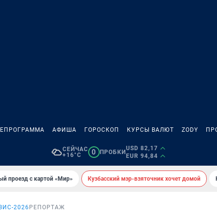
ЛЕПРОГРАММА
АФИША
ГОРОСКОП
КУРСЫ ВАЛЮТ
ZODY
ПР
USD 82,17
СЕЙЧАС
0
ПРОБКИ
+16°C
EUR 94,84
ый проезд с картой «Мир»
Кузбасский мэр-взяточник хочет домой
ЗИС-2026
РЕПОРТАЖ