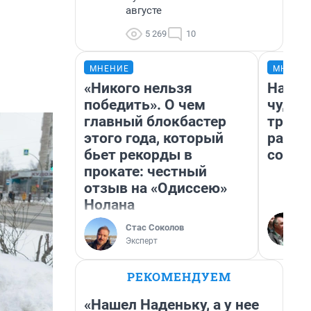
августе
5 269
10
МНЕНИЕ
МНЕНИ
«Никого нельзя
Насле
победить». О чем
чудом
главный блокбастер
транс
этого года, который
разне
бьет рекорды в
совет
прокате: честный
отзыв на «Одиссею»
Нолана
Стас Соколов
Эксперт
РЕКОМЕНДУЕМ
«Нашел Наденьку, а у нее