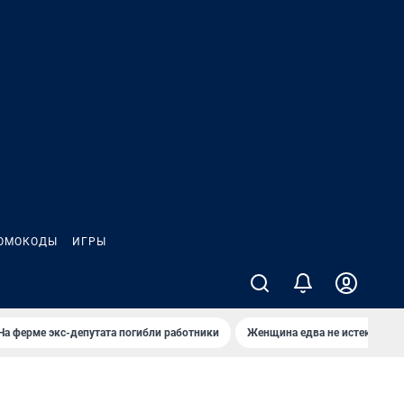
ОМОКОДЫ
ИГРЫ
На ферме экс-депутата погибли работники
Женщина едва не истекла кро