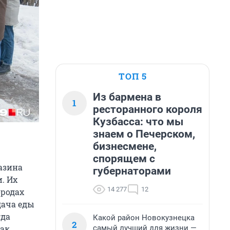
ТОП 5
Из бармена в
1
ресторанного короля
Кузбасса: что мы
знаем о Печерском,
бизнесмене,
спорящем с
азина
губернаторами
. Их
14 277
12
ородах
дача еды
гда
Какой район Новокузнецка
2
самый лучший для жизни —
как