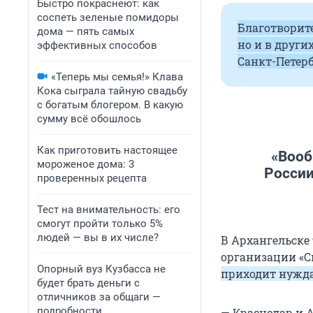
Быстро покраснеют: как
соспеть зеленые помидоры
Благотворите
дома — пять самых
но и в други
эффективных способов
Санкт-Петерб
«Теперь мы семья!» Клава
Кока сыграла тайную свадьбу
с богатым блогером. В какую
сумму всё обошлось
Как приготовить настоящее
«Вооб
мороженое дома: 3
России
проверенных рецепта
Тест на внимательность: его
смогут пройти только 5%
людей — вы в их числе?
В Архангельске 
организации «С
Опорный вуз Кузбасса не
приходит нужда
будет брать деньги с
отличников за общаги —
подробности
— Краснодар и А