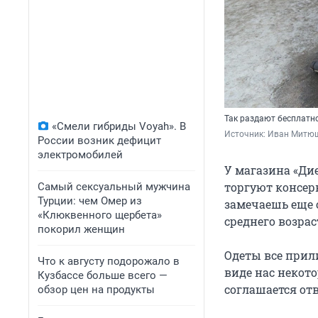
Так раздают бесплатн
«Смели гибриды Voyah». В
Источник: 
Иван Митюш
России возник дефицит
электромобилей
У магазина «Ди
торгуют консер
Самый сексуальный мужчина
Турции: чем Омер из
замечаешь еще о
«Клюквенного щербета»
среднего возрас
покорил женщин
Одеты все прили
Что к августу подорожало в
виде нас некото
Кузбассе больше всего —
соглашается от
обзор цен на продукты