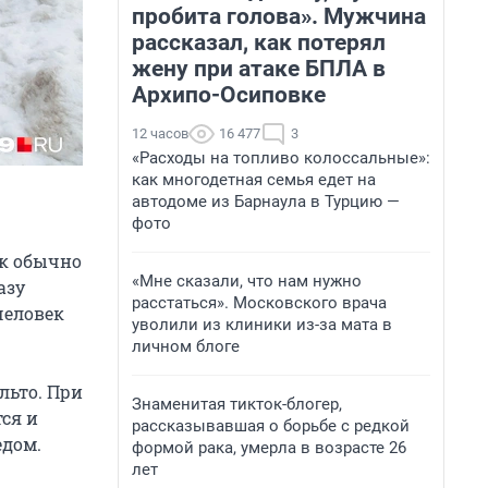
пробита голова». Мужчина
рассказал, как потерял
жену при атаке БПЛА в
Архипо-Осиповке
12 часов
16 477
3
«Расходы на топливо колоссальные»:
как многодетная семья едет на
автодоме из Барнаула в Турцию —
фото
ак обычно
«Мне сказали, что нам нужно
азу
расстаться». Московского врача
человек
уволили из клиники из-за мата в
личном блоге
льто. При
Знаменитая тикток-блогер,
тся и
рассказывавшая о борьбе с редкой
едом.
формой рака, умерла в возрасте 26
лет