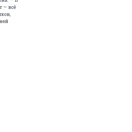
 — всё
иков,
 ней