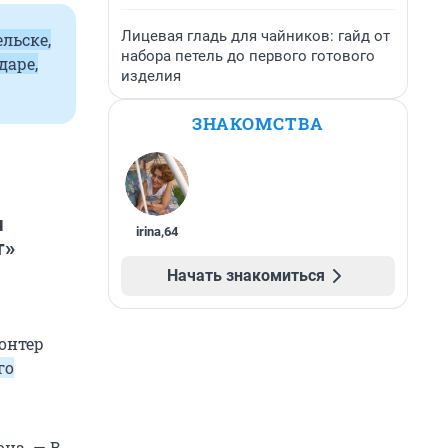
Лицевая гладь для чайников: гайд от
льске,
набора петель до первого готового
даре,
изделия
ЗНАКОМСТВА
м
irina
,
64
т»
Начать знакомиться
лонтер
го
на. — В