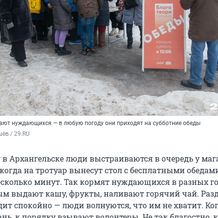
ают нуждающихся — в любую погоду они приходят на субботние обеды
ёв / 29.RU
 в Архангельске люди выстраиваются в очередь у маг
 когда на тротуар вынесут стол с бесплатными обедами
есколько минут. Так кормят нуждающихся в разных г
ым выдают кашу, фрукты, наливают горячий чай. Раз
дит спокойно — люди волнуются, что им не хватит. Ко
нь, к порядку взывают волонтеры. Не так благостно, 