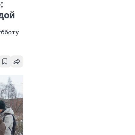
:
дой
убботу