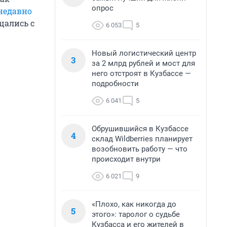
опрос
недавно
щались с
6 053
5
Новый логистический центр
3
за 2 млрд рублей и мост для
него отстроят в Кузбассе —
подробности
6 041
5
Обрушившийся в Кузбассе
4
склад Wildberries планирует
возобновить работу — что
происходит внутри
6 021
9
«Плохо, как никогда до
5
этого»: таролог о судьбе
Кузбасса и его жителей в