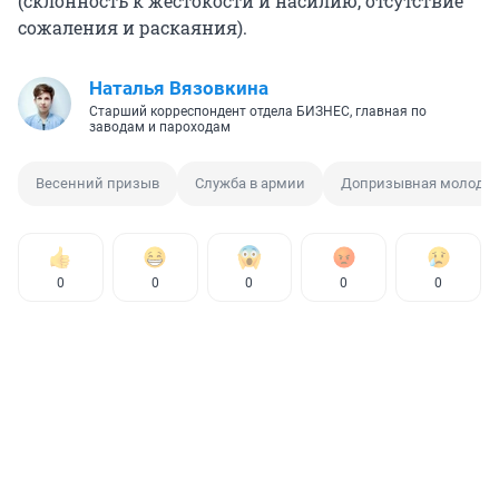
(склонность к жестокости и насилию, отсутствие
сожаления и раскаяния).
Наталья Вязовкина
Старший корреспондент отдела БИЗНЕС, главная по
заводам и пароходам
Весенний призыв
Служба в армии
Допризывная молоде
0
0
0
0
0