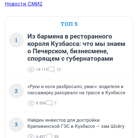
Новости СМИ2
ТОП 5
Из бармена в ресторанного
1
короля Кузбасса: что мы знаем
о Печерском, бизнесмене,
спорящем с губернаторами
14 115
12
«Руки и ноги разбросало, ужас»: водителя и
2
пассажирку разорвало на трассе в Кузбассе
8 569
7
Найден инвестор для достройки
3
Крапивинской ГЭС в Кузбассе — зам Шойгу
6 497
35