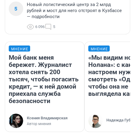
Новый логистический центр за 2 млрд
5
рублей и мост для него отстроят в Кузбассе
— подробности
6 096
5
МНЕНИЕ
МНЕНИЕ
Мой банк меня
«Мы видим нов
бережет. Журналист
Нолана»: с как
хотела снять 200
настроем нужн
тысяч, чтобы погасить
смотреть «Оди
кредит, — к ней домой
чтобы она не
приехала служба
выглядела как
безопасности
Ксения Владимирская
Надежда Губар
Автор мнения