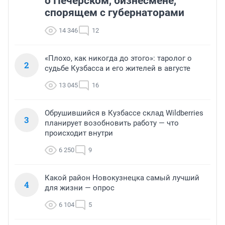
о Печерском, бизнесмене,
спорящем с губернаторами
14 346
12
«Плохо, как никогда до этого»: таролог о
2
судьбе Кузбасса и его жителей в августе
13 045
16
Обрушившийся в Кузбассе склад Wildberries
3
планирует возобновить работу — что
происходит внутри
6 250
9
Какой район Новокузнецка самый лучший
4
для жизни — опрос
6 104
5