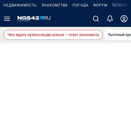
НЕДВИЖИМОСТЬ
ЗНАКОМСТВА
ПОГОДА
ФОРУМ
ТЕЛЕПРО
Чего ждать кузбассовцам осенью — ответ экономиста
Льготный про