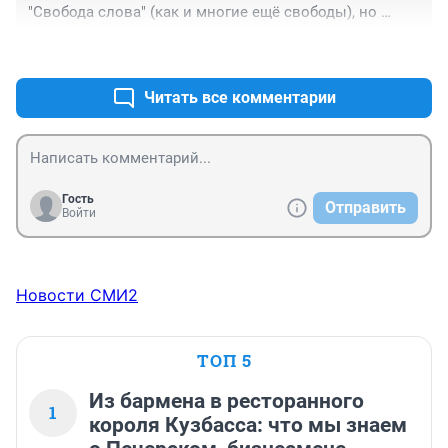
"Свобода слова" (как и многие ещё свободы), но 
Роскомнадзору похрен на Основной Закон - 
+0
–0
самоуправствуют подзаконными Постановлениями 
провластного Правительства и штампующими 
беспредел кремлёвской партии власти! Сопоставьте 
Читать все комментарии
сколько депутаты приняли полезного для граждан 
страны в соотношении к штрафным, карающим 
наказаниям ради собственного спокойствия...
Гость
Отправить
Войти
Новости СМИ2
ТОП 5
Из бармена в ресторанного
1
короля Кузбасса: что мы знаем