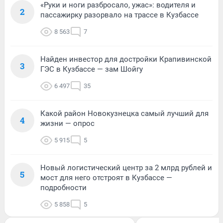
«Руки и ноги разбросало, ужас»: водителя и
2
пассажирку разорвало на трассе в Кузбассе
8 563
7
Найден инвестор для достройки Крапивинской
3
ГЭС в Кузбассе — зам Шойгу
6 497
35
Какой район Новокузнецка самый лучший для
4
жизни — опрос
5 915
5
Новый логистический центр за 2 млрд рублей и
5
мост для него отстроят в Кузбассе —
подробности
5 858
5