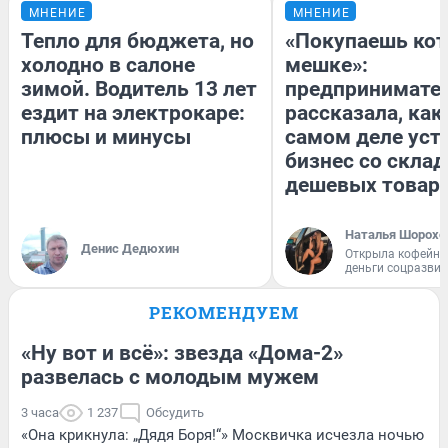
МНЕНИЕ
МНЕНИЕ
Тепло для бюджета, но
«Покупаешь кот
холодно в салоне
мешке»:
зимой. Водитель 13 лет
предпринимате
ездит на электрокаре:
рассказала, как
плюсы и минусы
самом деле уст
бизнес со скла
дешевых товар
Наталья Шорохо
Денис Дедюхин
Открыла кофейну
деньги соцразви
РЕКОМЕНДУЕМ
«Ну вот и всё»: звезда «Дома-2»
развелась с молодым мужем
3 часа
1 237
Обсудить
«Она крикнула: „Дядя Боря!“» Москвичка исчезла ночью