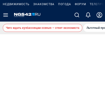
НЕДВИЖИМОСТЬ
ЗНАКОМСТВА
ПОГОДА
ФОРУМ
ТЕЛЕПРО
Чего ждать кузбассовцам осенью — ответ экономиста
Льготный про