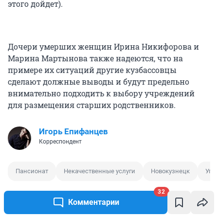
этого дойдет).
Дочери умерших женщин Ирина Никифорова и
Марина Мартынова также надеются, что на
примере их ситуаций другие кузбассовцы
сделают должные выводы и будут предельно
внимательно подходить к выбору учреждений
для размещения старших родственников.
Игорь Епифанцев
Корреспондент
Пансионат
Некачественные услуги
Новокузнецк
Уго
32
Комментарии
0
0
3
5
0