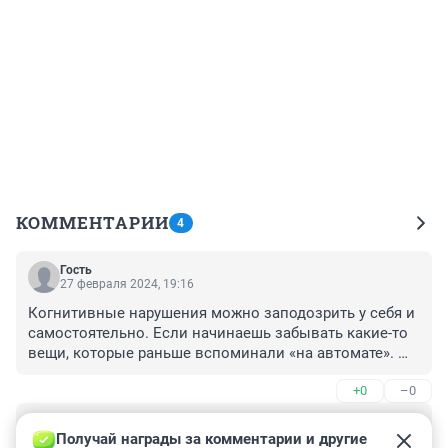
КОММЕНТАРИИ
4
Гость
27 февраля 2024, 19:16
Когнитивные нарушения можно заподозрить у себя и 
самостоятельно. Если начинаешь забывать какие-то 
вещи, которые раньше вспоминали «на автомате». 
Это может стать первым звонком нарушения 
+0
–0
функции.

Гость
К счастью профилактика деменции возможна, и она 
27 февраля 2024, 14:38
Получай награды за комментарии и другие 