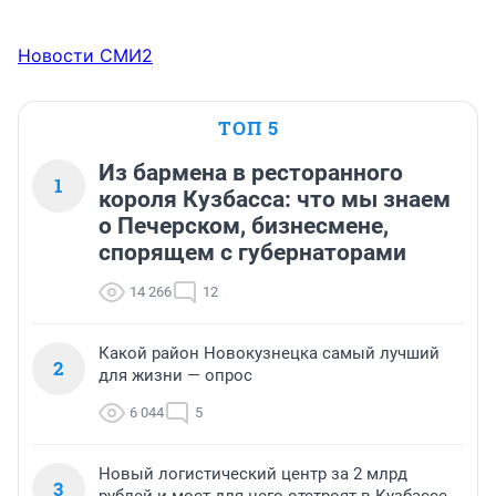
Новости СМИ2
ТОП 5
Из бармена в ресторанного
1
короля Кузбасса: что мы знаем
о Печерском, бизнесмене,
спорящем с губернаторами
14 266
12
Какой район Новокузнецка самый лучший
2
для жизни — опрос
6 044
5
Новый логистический центр за 2 млрд
3
рублей и мост для него отстроят в Кузбассе