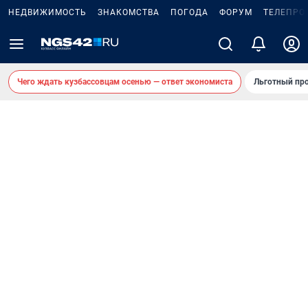
НЕДВИЖИМОСТЬ
ЗНАКОМСТВА
ПОГОДА
ФОРУМ
ТЕЛЕПРО
Чего ждать кузбассовцам осенью — ответ экономиста
Льготный про