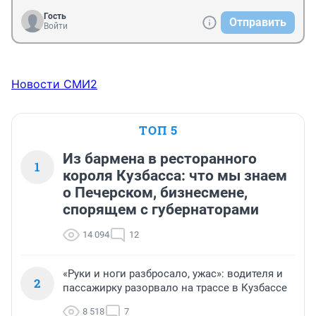
Гость
Отправить
Войти
Новости СМИ2
ТОП 5
Из бармена в ресторанного
1
короля Кузбасса: что мы знаем
о Печерском, бизнесмене,
спорящем с губернаторами
14 094
12
«Руки и ноги разбросало, ужас»: водителя и
2
пассажирку разорвало на трассе в Кузбассе
8 518
7