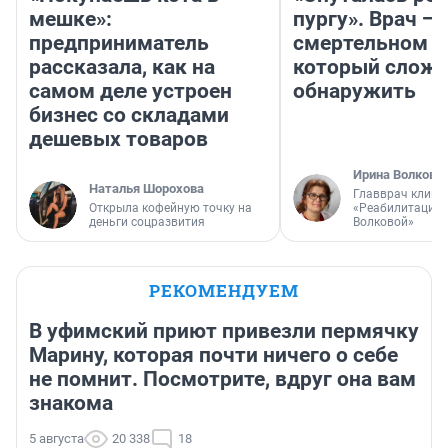
мешке»:
пургу». Врач — 
предприниматель
смертельном д
рассказала, как на
который слож
самом деле устроен
обнаружить
бизнес со складами
дешевых товаров
Ирина Волкова
Наталья Шорохова
Главврач клини
Открыла кофейную точку на
«Реабилитация 
деньги соцразвития
Волковой»
РЕКОМЕНДУЕМ
В уфимский приют привезли пермячку
Марину, которая почти ничего о себе
не помнит. Посмотрите, вдруг она вам
знакома
5 августа
20 338
18