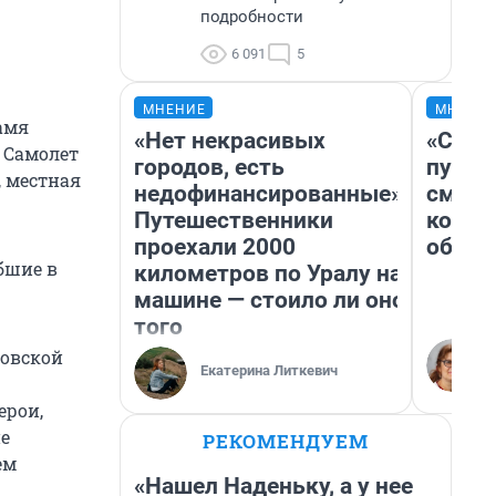
подробности
6 091
5
МНЕНИЕ
МНЕНИ
амя
«Нет некрасивых
«Спут
. Самолет
городов, есть
пургу»
, местная
недофинансированные».
смерт
Путешественники
котор
проехали 2000
обнар
бшие в
километров по Уралу на
машине — стоило ли оно
того
новской
Екатерина Литкевич
ерои,
е
РЕКОМЕНДУЕМ
ем
«Нашел Наденьку, а у нее