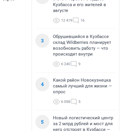
Кузбасса и его жителей в
августе
12 419
16
Обрушившийся в Кузбассе
3
склад Wildberries планирует
возобновить работу — что
происходит внутри
6 240
9
Какой район Новокузнецка
4
самый лучший для жизни —
опрос
6 098
5
Новый логистический центр
5
за 2 млрд рублей и мост для
него отстроят в Кузбассе —