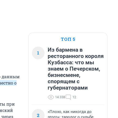
ТОП 5
Из бармена в
1
ресторанного короля
Кузбасса: что мы
знаем о Печерском,
бизнесмене,
По данным
спорящем с
вестно о
губернаторами
14 338
12
кты при
енский
«Плохо, как никогда до
2
 через
этого»: таролог о судьбе