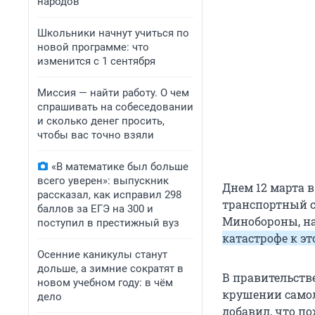
народов
Школьники начнут учиться по
новой программе: что
изменится с 1 сентября
Миссия — найти работу. О чем
спрашивать на собеседовании
и сколько денег просить,
чтобы вас точно взяли
«В математике был больше
всего уверен»: выпускник
Днем 12 марта 
рассказал, как исправил 298
транспортный с
баллов за ЕГЭ на 300 и
Минобороны, на 
поступил в престижный вуз
катастрофе к э
Осенние каникулы станут
дольше, а зимние сократят в
В правительств
новом учебном году: в чём
крушении самол
дело
добавил, что п