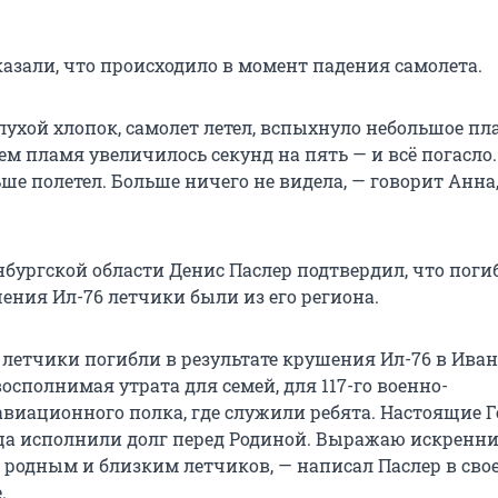
азали, что происходило в момент падения самолета.
лухой хлопок, самолет летел, вспыхнуло небольшое пл
тем пламя увеличилось секунд на пять — и всё погасло
ше полетел. Больше ничего не видела, — говорит Анна
нбургской области Денис Паслер подтвердил, что поги
ения Ил-76 летчики были из его региона.
 летчики погибли в результате крушения Ил-76 в Ива
восполнимая утрата для семей, для 117-го военно-
авиационного полка, где служили ребята. Настоящие Г
ца исполнили долг перед Родиной. Выражаю искренни
 родным и близким летчиков, — написал Паслер в сво
.