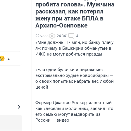
пробита голова». Мужчина
рассказал, как потерял
жену при атаке БПЛА в
Архипо-Осиповке
22 часа
24 341
4
«Мне должны 17 млн, но банку плачу
я»: почему в Башкирии обманутые в
ИЖС не могут добиться правды
2
«Ела одни булочки и пирожные»:
экстремально худые новосибирцы —
о своих попытках набрать вес любой
ценой
Фермер Джастас Уолкер, известный
как «веселый молочник», заявил что
его семью могут выдворить из
России — видео