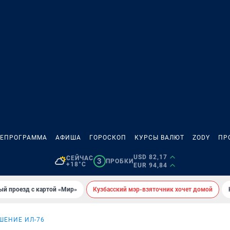
ЛЕПРОГРАММА
АФИША
ГОРОСКОП
КУРСЫ ВАЛЮТ
ZODY
ПР
USD 82,17
СЕЙЧАС
3
ПРОБКИ
+18°C
EUR 94,84
ый проезд с картой «Мир»
Кузбасский мэр-взяточник хочет домой
ШЕНИЕ ИЛ-76