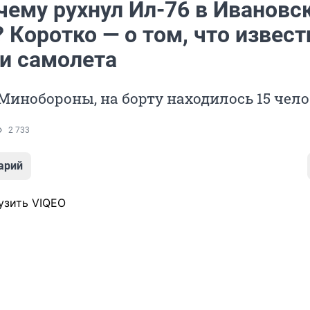
чему рухнул Ил-76 в Ивановс
 Коротко — о том, что извест
и самолета
инобороны, на борту находилось 15 чел
2 733
арий
узить VIQEO