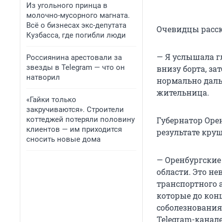
Из угольного принца в
молочно-мусорного магната.
Всё о бизнесах экс-депутата
Очевидцы расск
Кузбасса, где погибли люди
— Я услышала г
Россиянина арестовали за
звезды в Telegram — что он
внизу борта, за
натворил
нормально даль
жительница.
«Гайки только
закручиваются». Строители
коттеджей потеряли половину
Губернатор Оре
клиентов — им приходится
результате круш
сносить новые дома
— Оренбургские
области. Это не
транспортного 
которые до кон
соболезнования
Telegram-канале