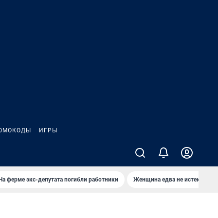
ОМОКОДЫ
ИГРЫ
На ферме экс-депутата погибли работники
Женщина едва не истекла кро