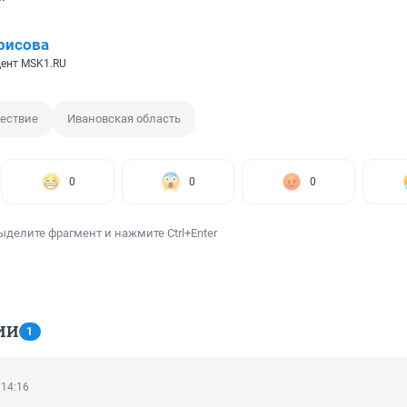
рисова
ент MSK1.RU
ествие
Ивановская область
0
0
0
ыделите фрагмент и нажмите Ctrl+Enter
ИИ
1
 14:16