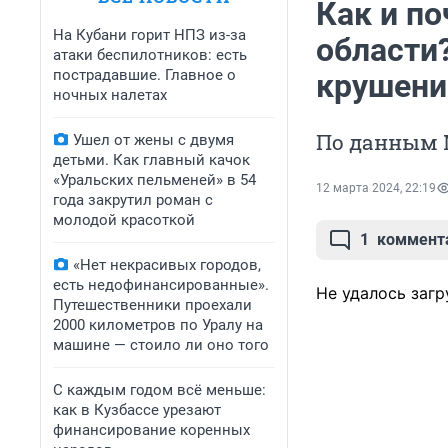
Как и по
На Кубани горит НПЗ из-за
области?
атаки беспилотников: есть
пострадавшие. Главное о
крушени
ночных налетах
По данным М
Ушел от жены с двумя
детьми. Как главный качок
«Уральских пельменей» в 54
12 марта 2024, 22:19
года закрутил роман с
молодой красоткой
1
коммент
«Нет некрасивых городов,
есть недофинансированные».
Не удалось загр
Путешественники проехали
2000 километров по Уралу на
машине — стоило ли оно того
С каждым годом всё меньше:
как в Кузбассе урезают
финансирование коренных