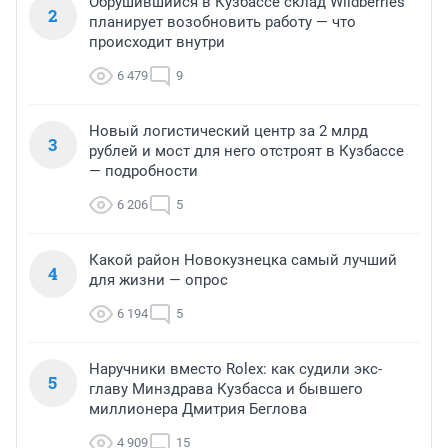
Обрушившийся в Кузбассе склад Wildberries
2
планирует возобновить работу — что
происходит внутри
6 479
9
Новый логистический центр за 2 млрд
3
рублей и мост для него отстроят в Кузбассе
— подробности
6 206
5
Какой район Новокузнецка самый лучший
4
для жизни — опрос
6 194
5
Наручники вместо Rolex: как судили экс-
5
главу Минздрава Кузбасса и бывшего
миллионера Дмитрия Беглова
4 909
15