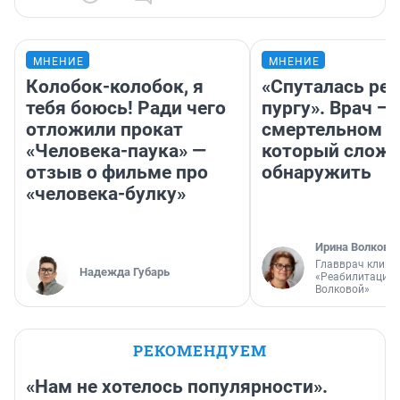
МНЕНИЕ
МНЕНИЕ
Колобок-колобок, я
«Спуталась реч
тебя боюсь! Ради чего
пургу». Врач — 
отложили прокат
смертельном д
«Человека-паука» —
который слож
отзыв о фильме про
обнаружить
«человека-булку»
Ирина Волкова
Главврач клини
Надежда Губарь
«Реабилитация 
Волковой»
РЕКОМЕНДУЕМ
«Нам не хотелось популярности».