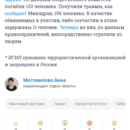
погибли 133 человека. Получили травмы, как
сообщает
Минздрав, 154 человека. В качестве
обвиняемых в участии, либо соучастии в атаке
задержаны 11 человек.
Четверо
из них, по данным
правоохранителей, непосредственно стреляли по
людям.
* ИГИЛ признана террористической организацией
и запрещена в России.
Мотовилова Анна
корреспондент отдела «Власть»
Массовый расстрел
Теракт
Крокус Сити Холл
Гибель
0
0
0
0
0