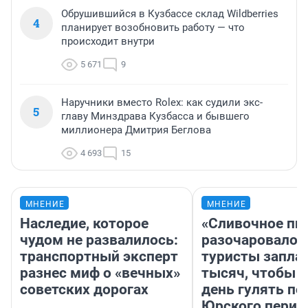
Обрушившийся в Кузбассе склад Wildberries
4
планирует возобновить работу — что
происходит внутри
5 671
9
Наручники вместо Rolex: как судили экс-
5
главу Минздрава Кузбасса и бывшего
миллионера Дмитрия Беглова
4 693
15
МНЕНИЕ
МНЕНИЕ
Наследие, которое
«Сливочное пи
чудом не развалилось:
разочаровало»
транспортный эксперт
туристы запла
разнес миф о «вечных»
тысяч, чтобы 
советских дорогах
день гулять по
Юрского перио