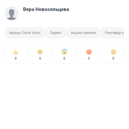
Вера Новосельцева
Крокус Сити Холл
Теракт
Акция памяти
Разговор о в
0
0
0
0
0