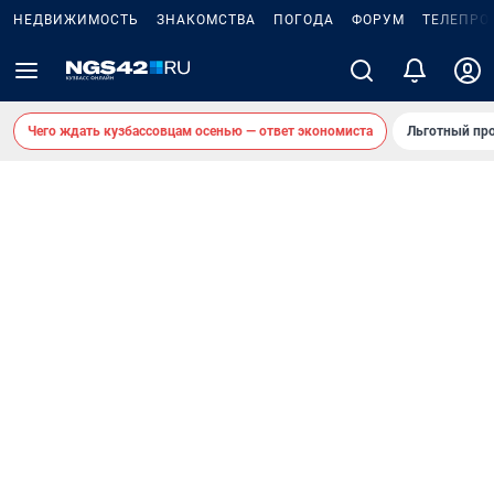
НЕДВИЖИМОСТЬ
ЗНАКОМСТВА
ПОГОДА
ФОРУМ
ТЕЛЕПРО
Чего ждать кузбассовцам осенью — ответ экономиста
Льготный про