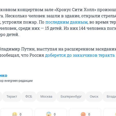
сковном концертном зале «Крокус Сити Холл» произош
а. Несколько человек зашли в здание, открыли стрель
 устроили пожар. По
последним данным
, во время те
человек, среди них — 15 детей. Из них 144 человека пог
ро детей.
 Владимир Путин, выступая на расширенном заседани
пообещал, что Россия
доберется до заказчиков теракта
нко
ор evergreen-редакции
Теракт
ФСБ
Москва
Екатеринбург
Омск
Влад
0
0
0