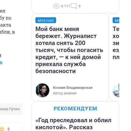
6 111
5
ел
бу по
МНЕНИЕ
МНЕНИ
ракта
Мой банк меня
Тепло
ибли, в
бережет. Журналист
холод
хотела снять 200
зимой
тысяч, чтобы погасить
ездит
и
кредит, — к ней домой
плюсы
 в
приехала служба
безопасности
Ксения Владимирская
Автор мнения
РЕКОМЕНДУЕМ
имир Путин
Задержание подозреваемого
«Год преследовал и облил
кислотой». Рассказ
0