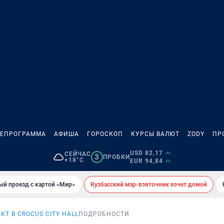
ЛЕПРОГРАММА
АФИША
ГОРОСКОП
КУРСЫ ВАЛЮТ
ZODY
ПР
USD 82,17
СЕЙЧАС
3
ПРОБКИ
+18°C
EUR 94,84
ый проезд с картой «Мир»
Кузбасский мэр-взяточник хочет домой
КТ В CROCUS CITY HALL
ПОДРОБНОСТИ