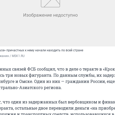
усе» причастных к нему начали находить по всей стране
жанин / MSK1.RU
ных связей ФСБ сообщил, что в деле о теракте в «Кро
сь три новых фигуранта. По данным службы, их заде
нбурге и Омске. Один из них — гражданин России, еще
трально-Азиатского региона.
, что один из задержанных был вербовщиком и фина
еракта, остальные двое переводили деньги «на приобр
 оружия и транспортных средств, использовавшихся в 