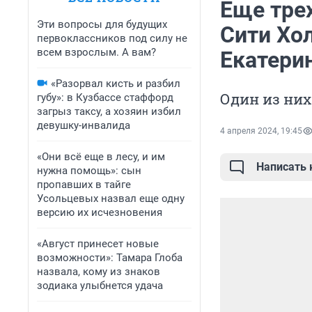
Еще трех
Эти вопросы для будущих
Сити Хо
первоклассников под силу не
всем взрослым. А вам?
Екатери
«Разорвал кисть и разбил
Один из ни
губу»: в Кузбассе стаффорд
загрыз таксу, а хозяин избил
девушку-инвалида
4 апреля 2024, 19:45
«Они всё еще в лесу, и им
Написать
нужна помощь»: сын
пропавших в тайге
Усольцевых назвал еще одну
версию их исчезновения
«Август принесет новые
возможности»: Тамара Глоба
назвала, кому из знаков
зодиака улыбнется удача