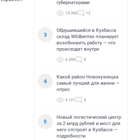
губернаторами
14 369
12
Обрушившийся в Кузбассе
3
склад Wildberries планирует
возобновить работу — что
происходит внутри
6 299
9
Какой район Новокузнецка
4
самый лучший для жизни —
опрос
6 121
5
Новый логистический центр
5
за 2 млрд рублей и мост для
него отстроят в Кузбассе —
подробности