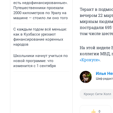
есть недофинансированные».
Путешественники проехали
Теракт в подмо
2000 километров по Уралу на
вечером 22 март
машине — стоило ли оно того
мирным людям,
пострадали 695 
С каждым годом всё меньше:
том числе шесте
как в Кузбассе урезают
финансирование коренных
народов
На этой неделе
коллегии МВД, 
Школьники начнут учиться по
«Крокусе»
.
новой программе: что
изменится с 1 сентября
Илья Не
Шеф-редакт
Крокус Сити Холл
0