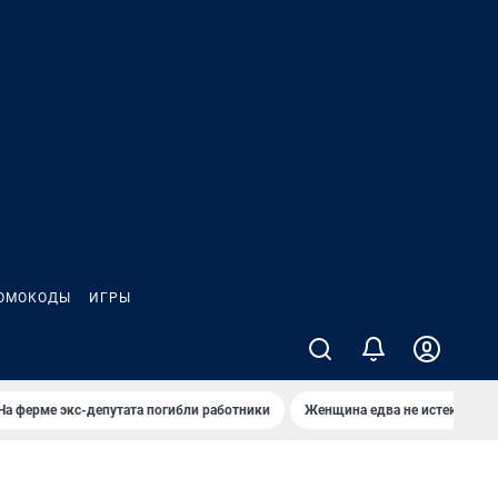
ОМОКОДЫ
ИГРЫ
На ферме экс-депутата погибли работники
Женщина едва не истекла кро