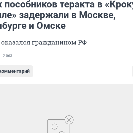
 пособников теракта в «Крок
лле» задержали в Москве,
нбурге и Омске
х оказался гражданином РФ
2 063
 комментарий