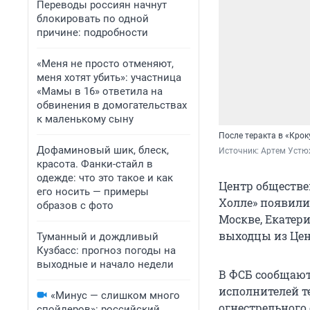
Переводы россиян начнут
блокировать по одной
причине: подробности
«Меня не просто отменяют,
меня хотят убить»: участница
«Мамы в 16» ответила на
обвинения в домогательствах
к маленькому сыну
После теракта в «Крок
Дофаминовый шик, блеск,
Источник: 
Артем Устю
красота. Фанки-стайл в
одежде: что это такое и как
Центр обществен
его носить — примеры
Холле» появили
образов с фото
Москве, Екатери
выходцы из Цен
Туманный и дождливый
Кузбасс: прогноз погоды на
выходные и начало недели
В ФСБ сообщают
исполнителей т
«Минус — слишком много
огнестрельного
спойлеров»: российский