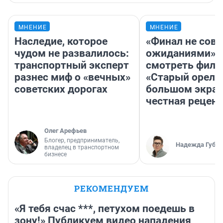
МНЕНИЕ
МНЕНИЕ
Наследие, которое
«Финал не совп
чудом не развалилось:
ожиданиями»: 
транспортный эксперт
смотреть фил
разнес миф о «вечных»
«Старый орел» 
советских дорогах
большом экран
честная рецен
Олег Арефьев
Блогер, предприниматель,
Надежда Губар
владелец в транспортном
бизнесе
РЕКОМЕНДУЕМ
«Я тебя счас ***, петухом поедешь в
зону!» Публикуем видео нападения