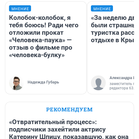
МНЕНИЕ
МНЕНИЕ
Колобок-колобок, я
«За неделю две
тебя боюсь! Ради чего
были страшные
отложили прокат
туристка расск
«Человека-паука» —
отдыхе в Крым
отзыв о фильме про
«человека-булку»
Александра Ис
Надежда Губарь
заместитель гл
редактора 63.RU
РЕКОМЕНДУЕМ
«Отвратительный процесс»:
подписчики захейтили актрису
Катерину Шпицу, показавшую, как она