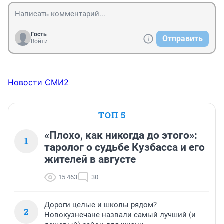
Гость
Отправить
Войти
Новости СМИ2
ТОП 5
«Плохо, как никогда до этого»:
1
таролог о судьбе Кузбасса и его
жителей в августе
15 463
30
Дороги целые и школы рядом?
2
Новокузнечане назвали самый лучший (и