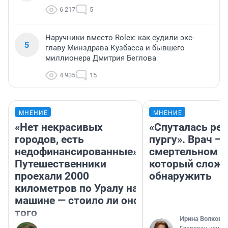
6 217
5
Наручники вместо Rolex: как судили экс-
5
главу Минздрава Кузбасса и бывшего
миллионера Дмитрия Беглова
4 935
15
МНЕНИЕ
МНЕНИЕ
«Нет некрасивых
«Спуталась реч
городов, есть
пургу». Врач — 
недофинансированные».
смертельном д
Путешественники
который слож
проехали 2000
обнаружить
километров по Уралу на
машине — стоило ли оно
того
Ирина Волкова