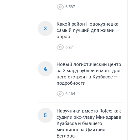
6 587
Какой район Новокузнецка
3
самый лучший для жизни —
опрос
6 271
Новый логистический центр
4
за 2 млрд рублей и мост для
него отстроят в Кузбассе —
подробности
6 264
Наручники вместо Rolex: как
5
судили экс-главу Минздрава
Кузбасса и бывшего
миллионера Дмитрия
Беглова