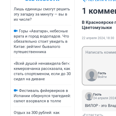
ПЕРЕЙТИ К ПУ
1 комме
Лишь единицы смогут решить
эту загадку за минуту — вы в
их числе?
В Красноярске 
Цветомузыки
Горы «Аватара», небесные
врата и город водопадов. Что
22 апреля 2024, 18:30
обязательно стоит увидеть в
Китае: рейтинг бывалого
путешественника
«Всей душой ненавидела бег»:
кемеровчанка рассказала, как
стать спортсменом, если до 30
Гость
Войти
сидел на диване
Фестиваль фейерверков в
Гость
Испании обернулся трагедией:
24 апреля 2024
салют взорвался в толпе
ВИЛОР - это Вл
Отдых за 300 рублей: как
ОТВЕТИТЬ