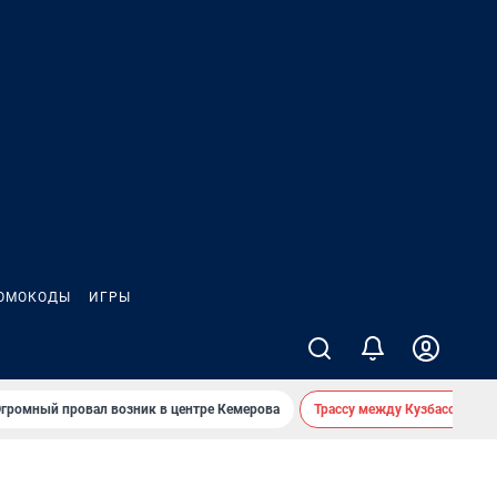
ОМОКОДЫ
ИГРЫ
громный провал возник в центре Кемерова
Трассу между Кузбассом и 