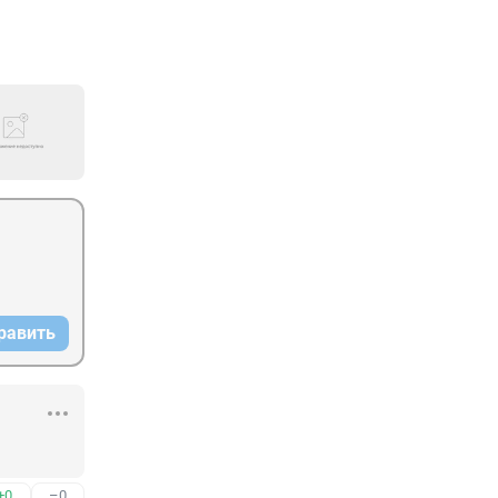
равить
+0
–0