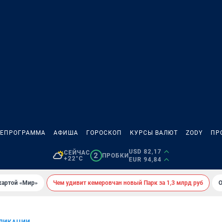
ЛЕПРОГРАММА
АФИША
ГОРОСКОП
КУРСЫ ВАЛЮТ
ZODY
ПР
USD 82,17
СЕЙЧАС
2
ПРОБКИ
+22°C
EUR 94,84
картой «Мир»
Чем удивит кемеровчан новый Парк за 1,3 млрд руб
О