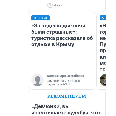
4 997
МНЕНИЕ
МНЕНИ
«За неделю две ночи
«Нет 
были страшные»:
городо
туристка рассказала об
недоф
отдыхе в Крыму
Путеш
проех
килом
машин
того
Александра Исмайлова
заместитель главного
редактора 63.RU
РЕКОМЕНДУЕМ
«Девчонки, вы
испытываете судьбу»: что