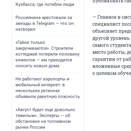
публиковать сво
Кузбасса, где погибли люди
— Главное в сис
Россиянина арестовали за
звезды в Telegram — что он
специалист посл
натворил
объясняет предс
другой уровень 
«Гайки только
самого студент
закручиваются». Строители
место работы, 
коттеджей потеряли половину
гарантии от раб
клиентов — им приходится
вложенные сред
сносить новые дома
о целевом обуче
Не работают аэропорты и
мобильный интернет: в
нескольких регионах
объявили ракетную опасность
«Август будет еще довольно
тяжелым». Эксперты — об
обстановке на топливном
рынке России