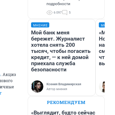
подробности
6 097
5
МНЕНИЕ
МНЕНИ
Мой банк меня
«Мы в
бережет. Журналист
Нолан
хотела снять 200
настр
тысяч, чтобы погасить
смотр
кредит, — к ней домой
чтобы
приехала служба
выгля
безопасности
а
. Акциз
лового
Ксения Владимирская
зничные
Автор мнения
т
РЕКОМЕНДУЕМ
«Выглядит, будто сейчас