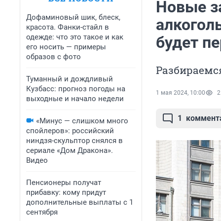
Новые за
Дофаминовый шик, блеск,
алкогол
красота. Фанки-стайл в
одежде: что это такое и как
будет п
его носить — примеры
образов с фото
Разбираемся
Туманный и дождливый
Кузбасс: прогноз погоды на
1 мая 2024, 10:00
2
выходные и начало недели
1
коммент
«Минус — слишком много
спойлеров»: российский
ниндзя-скульптор снялся в
сериале «Дом Дракона».
Видео
Пенсионеры получат
прибавку: кому придут
дополнительные выплаты с 1
сентября