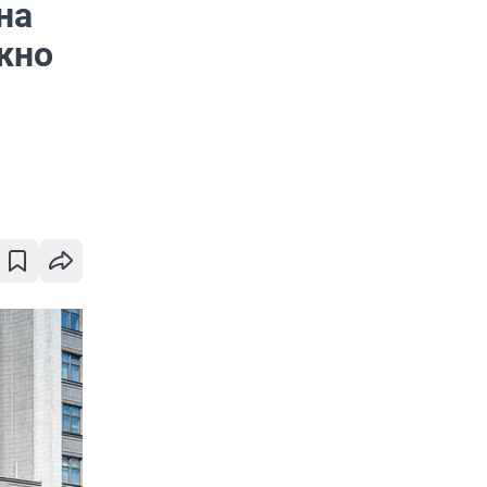
на
жно