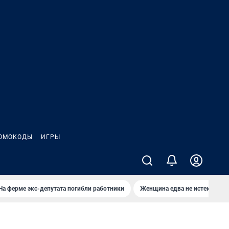
ОМОКОДЫ
ИГРЫ
На ферме экс-депутата погибли работники
Женщина едва не истекла кро