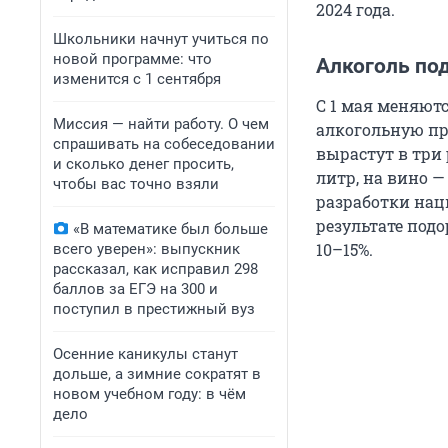
2024 года.
Школьники начнут учиться по
новой программе: что
Алкоголь по
изменится с 1 сентября
С 1 мая меняют
Миссия — найти работу. О чем
алкогольную п
спрашивать на собеседовании
вырастут в три 
и сколько денег просить,
литр, на вино —
чтобы вас точно взяли
разработки нац
результате под
«В математике был больше
10–15%.
всего уверен»: выпускник
рассказал, как исправил 298
баллов за ЕГЭ на 300 и
поступил в престижный вуз
Осенние каникулы станут
дольше, а зимние сократят в
новом учебном году: в чём
дело