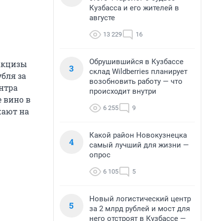
Кузбасса и его жителей в
августе
13 229
16
Обрушившийся в Кузбассе
Акцизы
3
склад Wildberries планирует
убля за
возобновить работу — что
ентра
происходит внутри
 вино в
6 255
9
жают на
Какой район Новокузнецка
4
самый лучший для жизни —
опрос
6 105
5
Новый логистический центр
5
за 2 млрд рублей и мост для
него отстроят в Кузбассе —