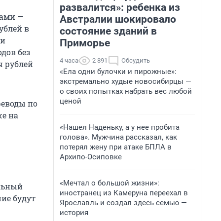
развалится»: ребенка из
тами —
Австралии шокировало
ублей в
состояние зданий в
ли
Приморье
дов без
4 часа
2 891
Обсудить
ч рублей
«Ела одни булочки и пирожные»:
экстремально худые новосибирцы —
о своих попытках набрать вес любой
ценой
реводы по
же на
«Нашел Наденьку, а у нее пробита
голова». Мужчина рассказал, как
потерял жену при атаке БПЛА в
Архипо-Осиповке
«Мечтал о большой жизни»:
льный
иностранец из Камеруна переехал в
ние будут
Ярославль и создал здесь семью —
история