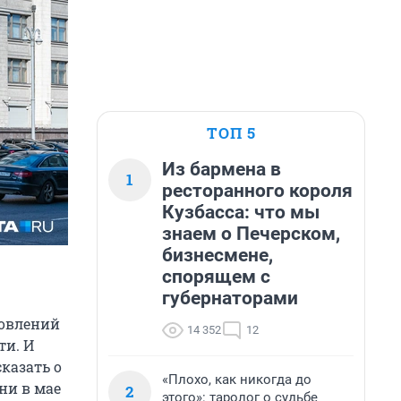
ТОП 5
Из бармена в
1
ресторанного короля
Кузбасса: что мы
знаем о Печерском,
бизнесмене,
спорящем с
губернаторами
новлений
14 352
12
ти. И
казать о
«Плохо, как никогда до
ни в мае
2
этого»: таролог о судьбе