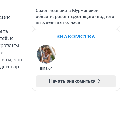
Сезон черники в Мурманской
области: рецепт хрустящего ягодного
ущий
штруделя за полчаса
 —
быть
ЗНАКОМСТВА
тей, и
тированы
ые
рены, что
 договор
irina
,
64
Начать знакомиться