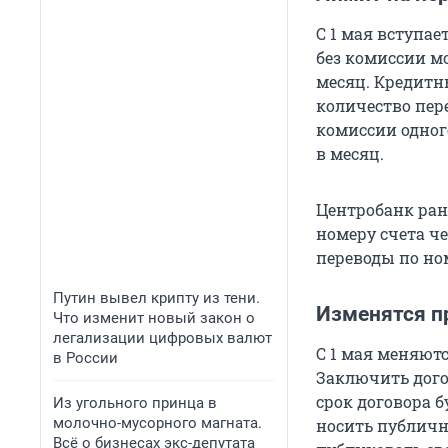
С 1 мая вступа
без комиссии м
месяц. Кредитн
количество пере
комиссии одног
в месяц.
Центробанк ран
номеру счета ч
переводы по но
Путин вывел крипту из тени.
Изменятся п
Что изменит новый закон о
легализации цифровых валют
С 1 мая меняют
в России
Заключить дого
срок договора б
Из угольного принца в
молочно-мусорного магната.
носить публичн
Всё о бизнесах экс-депутата