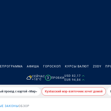
ЛЕПРОГРАММА
АФИША
ГОРОСКОП
КУРСЫ ВАЛЮТ
ZODY
ПР
USD 82,17
СЕЙЧАС
3
ПРОБКИ
+18°C
EUR 94,84
ый проезд с картой «Мир»
Кузбасский мэр-взяточник хочет домой
ЫЕ ЗАКОНЫ
ОБЗОР