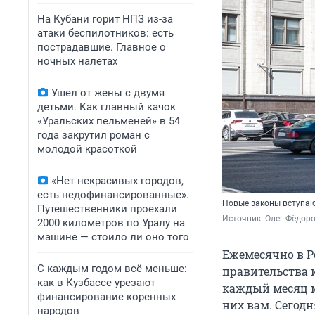
На Кубани горит НПЗ из-за
атаки беспилотников: есть
пострадавшие. Главное о
ночных налетах
Ушел от жены с двумя
детьми. Как главный качок
«Уральских пельменей» в 54
года закрутил роман с
молодой красоткой
«Нет некрасивых городов,
есть недофинансированные».
Новые законы вступаю
Путешественники проехали
Источник: 
Олег Фёдоро
2000 километров по Уралу на
машине — стоило ли оно того
Ежемесячно в Р
С каждым годом всё меньше:
правительства 
как в Кузбассе урезают
каждый месяц м
финансирование коренных
них вам. Сегодн
народов