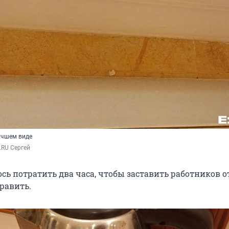
учшем виде
.RU Сергей
ь потратить два часа, чтобы заставить работников о
равить.