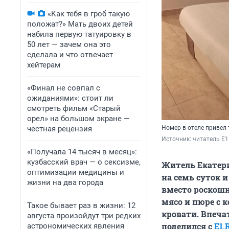
«Как тебя в гроб такую
положат?» Мать двоих детей
набила первую татуировку в
50 лет — зачем она это
сделала и что отвечает
хейтерам
«Финал не совпал с
ожиданиями»: стоит ли
смотреть фильм «Старый
орел» на большом экране —
честная рецензия
Номер в отеле привел 
Источник: 
читатель E1
«Получала 14 тысяч в месяц»:
кузбасский врач — о сексизме,
Житель Екатери
оптимизации медицины и
на семь суток 
жизни на два города
вместо роскошн
мясо и пюре с 
Такое бывает раз в жизни: 12
кровати. Впеча
августа произойдут три редких
поделился с
E1.
астрономических явления