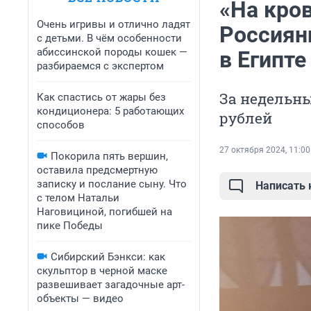
«На кров
Очень игривы и отлично ладят
Россиян
с детьми. В чём особенности
абиссинской породы кошек —
в Египте
разбираемся с экспертом
За недельны
Как спастись от жары без
кондиционера: 5 работающих
рублей
способов
27 октября 2024, 11:00
Покорила пять вершин,
оставила предсмертную
записку и послание сыну. Что
Написать
с телом Натальи
Наговициной, погибшей на
пике Победы
Сибирский Бэнкси: как
скульптор в черной маске
развешивает загадочные арт-
объекты — видео