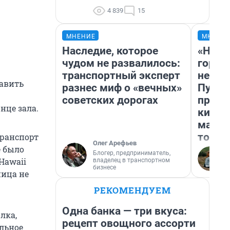
4 839
15
МНЕНИЕ
МНЕНИ
Наследие, которое
«Нет 
чудом не развалилось:
городо
транспортный эксперт
недоф
тавить
разнес миф о «вечных»
Путеш
советских дорогах
проех
нце зала.
килом
машин
того
транспорт
Олег Арефьев
е было
Блогер, предприниматель,
Hawaii
владелец в транспортном
бизнесе
ница не
РЕКОМЕНДУЕМ
Одна банка — три вкуса:
лка,
рецепт овощного ассорти
ельное