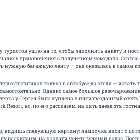
у туристов ушло на то, чтобы заполнить анкету и пос
ачались приключения с получением чемодана: Сергею
ь нужную багажную ленту — она оказалась в самом ко
тешественников только в автобусе до отеля — искать 
самостоятельно. Однако самое большое разочаровани
тевка у Сергея была куплена в пятизвездочный отель 
rk Resort, но, по его рассказам, на пять звезд эта гости
р, видишь следующую картину: лампочка висит с пото
олу раскиданы, на кровати чей-то черный волос. Пост