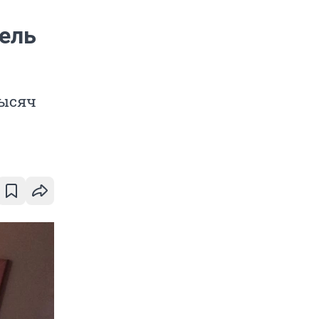
ель
тысяч