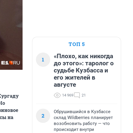
ТОП 5
«Плохо, как никогда
1
до этого»: таролог о
судьбе Кузбасса и
его жителей в
августе
Хургаду
14 969
21
Но
зиновое
Обрушившийся в Кузбассе
2
сы на
склад Wildberries планирует
возобновить работу — что
происходит внутри