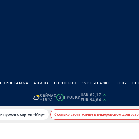
ЛЕПРОГРАММА
АФИША
ГОРОСКОП
КУРСЫ ВАЛЮТ
ZODY
ПР
USD 82,17
СЕЙЧАС
2
ПРОБКИ
+18°C
EUR 94,84
й проезд с картой «Мир»
Сколько стоит жилье в кемеровском долгостр