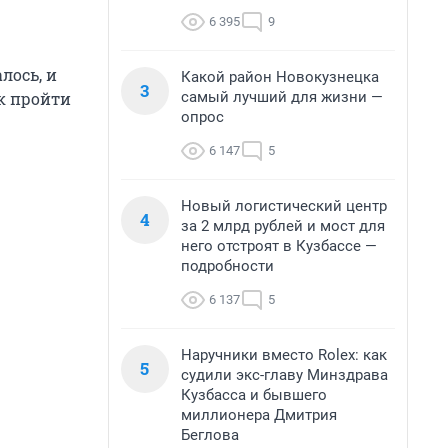
6 395
9
лось, и
Какой район Новокузнецка
3
самый лучший для жизни —
ак пройти
опрос
6 147
5
Новый логистический центр
4
за 2 млрд рублей и мост для
него отстроят в Кузбассе —
подробности
6 137
5
Наручники вместо Rolex: как
5
судили экс-главу Минздрава
Кузбасса и бывшего
миллионера Дмитрия
Беглова