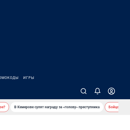
ОМОКОДЫ
ИГРЫ
ое?
В Кемерове сулят награду за «голову» преступника
Бойцовский 