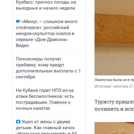
Кузбасс: прогноз погоды на
выходные и начало недели
«Минус — слишком много
спойлеров»: российский
ниндзя-скульптор снялся в
сериале «Дом Дракона».
Видео
Пенсионеры получат
прибавку: кому придут
дополнительные выплаты с 1
сентября
Лампочка была не в л
Источник: 
читатель E1
На Кубани горит НПЗ из-за
атаки беспилотников: есть
Туристу пришлос
пострадавшие. Главное о
ночных налетах
починить и исп
Ушел от жены с двумя
детьми. Как главный качок
«Уральских пельменей» в 54