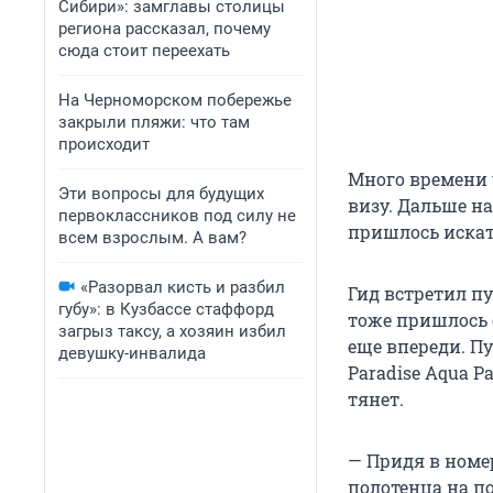
Сибири»: замглавы столицы
региона рассказал, почему
сюда стоит переехать
На Черноморском побережье
закрыли пляжи: что там
происходит
Много времени 
Эти вопросы для будущих
визу. Дальше н
первоклассников под силу не
пришлось искат
всем взрослым. А вам?
«Разорвал кисть и разбил
Гид встретил пу
губу»: в Кузбассе стаффорд
тоже пришлось 
загрыз таксу, а хозяин избил
еще впереди. Пу
девушку-инвалида
Paradise Aqua Pa
тянет.
— Придя в номе
полотенца на п