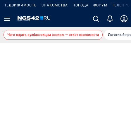
НЕДВИЖИМОСТЬ
ЗНАКОМСТВА
ПОГОДА
ФОРУМ
ТЕЛЕПРО
Чего ждать кузбассовцам осенью — ответ экономиста
Льготный про