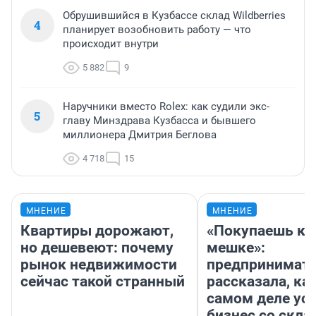
Обрушившийся в Кузбассе склад Wildberries
4
планирует возобновить работу — что
происходит внутри
5 882
9
Наручники вместо Rolex: как судили экс-
5
главу Минздрава Кузбасса и бывшего
миллионера Дмитрия Беглова
4 718
15
МНЕНИЕ
МНЕНИЕ
Квартиры дорожают,
«Покупаешь ко
но дешевеют: почему
мешке»:
рынок недвижимости
предпринимат
сейчас такой странный
рассказала, как
самом деле ус
бизнес со скл