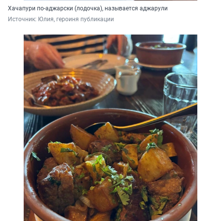
Хачапури по-аджарски (лодочка), называется аджарули
Источник: 
Юлия, героиня публикации