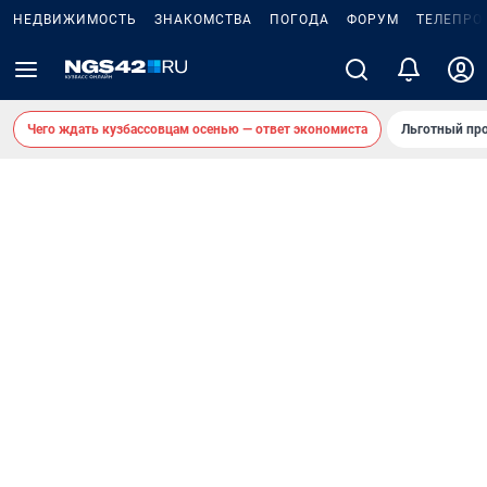
НЕДВИЖИМОСТЬ
ЗНАКОМСТВА
ПОГОДА
ФОРУМ
ТЕЛЕПРО
Чего ждать кузбассовцам осенью — ответ экономиста
Льготный про