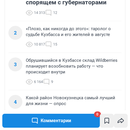
спорящем с губернаторами
14 313
12
«Плохо, как никогда до этого»: таролог о
2
судьбе Кузбасса и его жителей в августе
10 817
15
Обрушившийся в Кузбассе склад Wildberries
3
планирует возобновить работу — что
происходит внутри
6 164
9
Какой район Новокузнецка самый лучший
4
для жизни — опрос
6 087
5
0
Комментарии
Новый логистический центр за 2 млрд