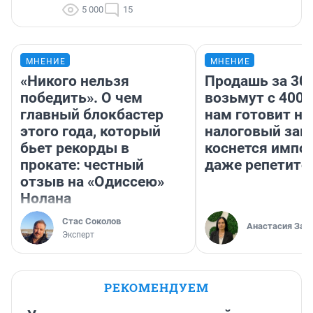
5 000
15
МНЕНИЕ
МНЕНИЕ
«Никого нельзя
Продашь за 300
победить». О чем
возьмут с 4000
главный блокбастер
нам готовит н
этого года, который
налоговый зако
бьет рекорды в
коснется импор
прокате: честный
даже репетито
отзыв на «Одиссею»
Нолана
Стас Соколов
Анастасия Зав
Эксперт
РЕКОМЕНДУЕМ